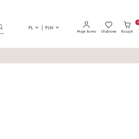
|
PL
PLN
Moje konto
Ulubione
Koszyk
Łóżka i materace
Sofy Kanapy Otoma
Łóżka i materace
Sofy Kanapy Otoma