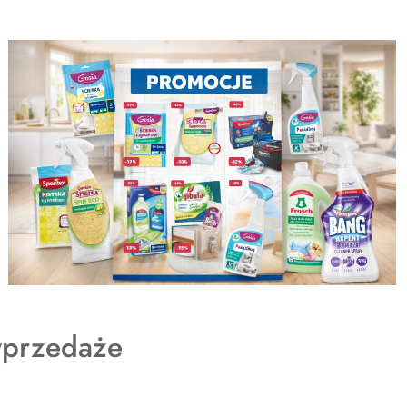
dukty
przedaże