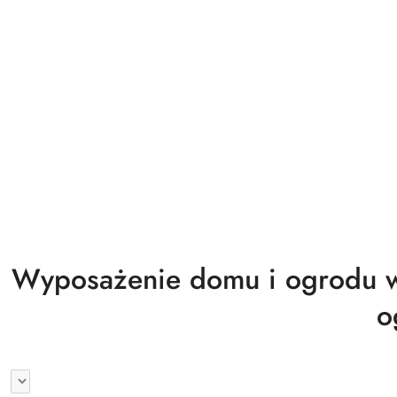
Biuro magazyn warsztat gastronomia
Wyprzedaż
Wyposażenie domu i ogrodu w
o