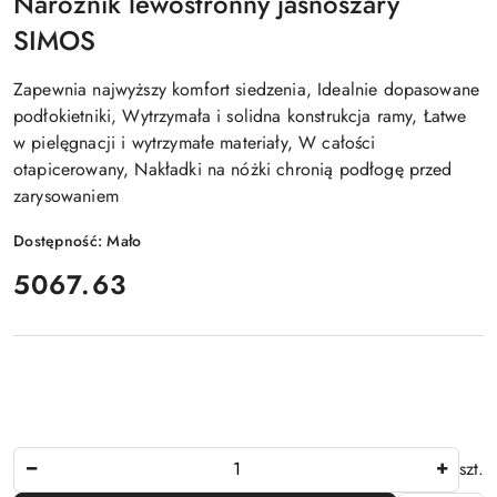
Narożnik lewostronny jasnoszary
SIMOS
Zapewnia najwyższy komfort siedzenia, Idealnie dopasowane
podłokietniki, Wytrzymała i solidna konstrukcja ramy, Łatwe
w pielęgnacji i wytrzymałe materiały, W całości
otapicerowany, Nakładki na nóżki chronią podłogę przed
zarysowaniem
Dostępność:
Mało
cena:
5067.63
Ilość
szt.