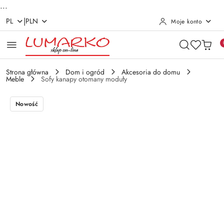
...
|
PL
PLN
Moje konto
Przejdź do treści głównej
Przejdź do wyszukiwarki
Przejdź do moje konto
Przejdź do menu głównego
Przejdź do opisu produktu
Przejdź do stopki
Strona główna
Dom i ogród
Akcesoria do domu
Meble
Sofy kanapy otomany moduły
Nowość