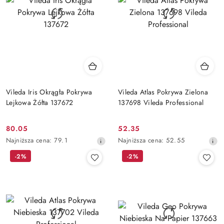
Vileda Iris Okrągła Pokrywa
Vileda Atlas Pokrywa Zielona
Lejkowa Żółta 137672
137698 Vileda Professional
80.05
52.35
Cena
Cena
Najniższa
Najniższa
Najniższa cena:
79.1
Najniższa cena:
52.55
promocyjna:
promocyjna:
cena
cena
-2%
-2%
z
z
30
30
dni
dni
przed
przed
obniżką
obniżką