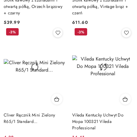
otwartą półką, Orzech brązowy
otwartą półką, Vintage brąz +
+ czarny
czerń
539.99
611.60
Cena:
Cena:
-3%
-3%
Cliver Ręcznik Mini Zielony
Vileda Kentucky Uchwyt Do
R65/1 Standard...
Mopa 100321 Vileda
Professional