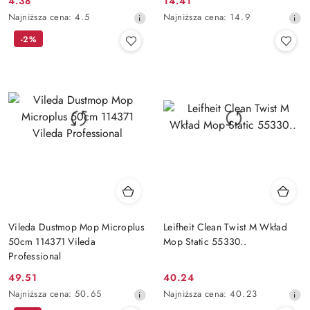
4.38
14.41
Cena
Cena
Najniższa
Najniższa
Najniższa cena:
4.5
Najniższa cena:
14.9
promocyjna:
promocyjna:
cena
cena
-2%
z
z
30
30
dni
dni
przed
przed
obniżką
obniżką
Vileda Dustmop Mop Microplus
Leifheit Clean Twist M Wkład
50cm 114371 Vileda
Mop Static 55330..
Professional
49.51
40.24
Cena
Cena
Najniższa
Najniższa
Najniższa cena:
50.65
Najniższa cena:
40.23
promocyjna:
promocyjna:
cena
cena