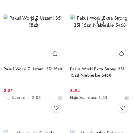
przed
przed
obniżką
obniżką
Pakuś Worki Z Uszami 35l 15szt
Pakuś Worki Extra Strong 35l
15szt Niebieskie 5468
2.81
3.54
Cena
Cena
Najniższa
Najniższa
Najniższa cena:
2.83
Najniższa cena:
3.53
promocyjna:
promocyjna:
cena
cena
z
z
30
30
dni
dni
przed
przed
obniżką
obniżką