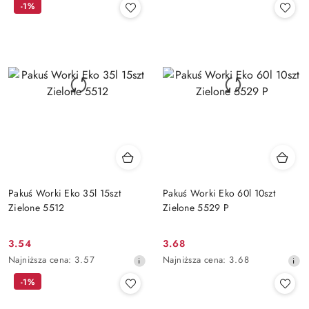
-1%
z
z
30
30
dni
dni
przed
przed
obniżką
obniżką
Pakuś Worki Eko 35l 15szt
Pakuś Worki Eko 60l 10szt
Zielone 5512
Zielone 5529 P
3.54
3.68
Cena
Cena
Najniższa
Najniższa
Najniższa cena:
3.57
Najniższa cena:
3.68
promocyjna:
promocyjna:
cena
cena
-1%
z
z
30
30
dni
dni