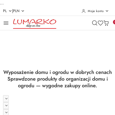
...
|
PL
PLN
Moje konto
Przejdź do treści głównej
Przejdź do wyszukiwarki
Przejdź do moje konto
Przejdź do menu głównego
Przejdź do stopki
Pomiń karuzelę promocyjną
Utrzymanie czystości
Suszarki i deski
Utrzymanie czystości
Suszarki i deski
Wyposażenie domu i ogrodu w dobrych cenach
Sprawdzone produkty do organizacji domu i
ogrodu — wygodne zakupy online.