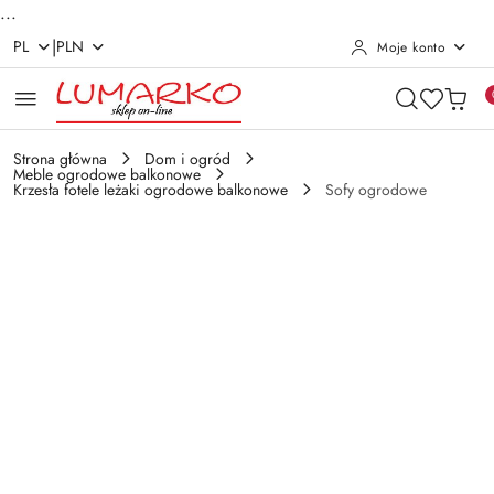
...
|
PL
PLN
Moje konto
Przejdź do treści głównej
Przejdź do wyszukiwarki
Przejdź do moje konto
Przejdź do menu głównego
Przejdź do opisu produktu
Przejdź do stopki
Strona główna
Dom i ogród
Meble ogrodowe balkonowe
Krzesła fotele leżaki ogrodowe balkonowe
Sofy ogrodowe