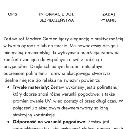
OPIS
INFORMACJE DOT.
ZADAJ
BEZPIECZEŃSTWA
PYTANIE
Zestaw sof Modern Garden łączy elegancję z praktycznością
w twoim ogrodzie lub na tarasie. Ma nowoczesny design i
minimalną ornamentykę. Ta wytrzymała aranżacja zapewnia
komfort i zachęca do wspólnych chwil z rodziną i
przyjaciółmi. Dzięki schludnym liniom i naturalnym
odcieniom polirattanu i drewna akacjowego stworzysz
idealne miejsce do relaksu na świeżym powietrzu.
Trwałe materiały:
Zestaw wykonany jest z polirattanu,
który dobrze znosi różne warunki pogodowe, a także
promieniowanie UV, więc posłuży ci przez długi czas. W
połączeniu z akacjowym drewnem tworzy solidną i
atrakcyjną konstrukcję.
Odporność na warunki pogodowe:
Zestaw jest
zaprojektowany tak, aby wytrzymać słońce, deszcz i wiatr,