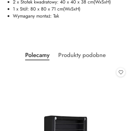
2 x Stołek kwadratowy: 40 x 40 x 38 cm(WxSxH)
1 x Stół: 80 x 80 x 71 cm(WxSxH)
Wymagany montaż: Tak
Produkty
Produkty
Polecamy
Produkty podobne
Pomiń karuzelę produktów
o
o
statusie:
statusie: