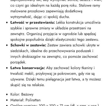
co czyni go idealnym na każdą porę roku. Stalowe ramy
malowane proszkowo zapewniają dodatkową
wytrzymałość, dając ci spokój ducha.
Łatwość w przestawianiu:
Lekka konstrukcja umożliwia
szybkie i sprawne zmiany w układzie przestrzeni na
zewnątrz. Organizuj przyjęcia w ogrodzie lub spędzaj
spokojne popołudnia dzięki elastyczności tego zestawu.
Schowki w zestawie:
Zestaw zawiera schowki ukryte w
siedziskach, idealne do przechowywania poduszek i
innych drobiazgów na zewnątrz, co pomoże zachować
porządek.
Łatwa konserwacja:
Aby zachować kolory tkaniny i
trwałość mebli, przykrywaj je pokrowcem, gdy nie są
używane. Dzięki temu pielęgnacja jest łatwa, a ty możesz
skupić się na relaksie.
Kolor: Beżowy
Materiał: Polirattan
Ogólne wymiary: 100 x 100 x 71 cm (dł. x szer. x wys.)