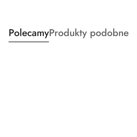
Produkty
Produkty
Polecamy
Produkty podobne
o
o
statusie:
statusie: