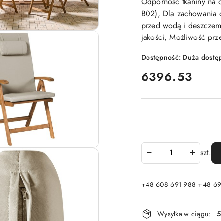
Odporność tkaniny na d
B02), Dla zachowania d
przed wodą i deszczem
jakości, Możliwość prze
Dostępność:
Duża dostę
cena:
6396.53
Ilość
szt.
+48 608 691 988 +48 69
Dostępność
Wysyłka w ciągu:
5