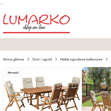
...
Przejdź do treści głównej
Przejdź do wyszukiwarki
Przejdź do moje konto
Przejdź do menu głównego
Przejdź do opisu produktu
Przejdź do stopki
Strona główna
Dom i ogród
Meble ogrodowe balkonowe
Nowość