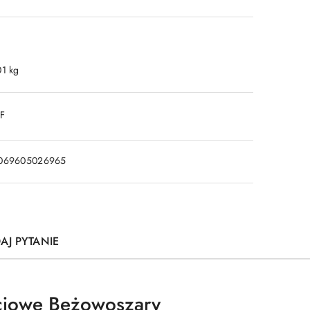
01 kg
DF
069605026965
AJ PYTANIE
cjowe Beżowoszary