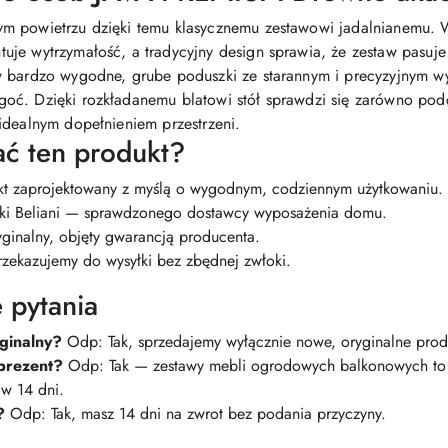
m powietrzu dzięki temu klasycznemu zestawowi jadalnianemu. W
je wytrzymałość, a tradycyjny design sprawia, że zestaw pasuje 
w bardzo wygodne, grube poduszki ze starannym i precyzyjnym w
oć. Dzięki rozkładanemu blatowi stół sprawdzi się zarówno pod
idealnym dopełnieniem przestrzeni.
ć ten produkt?
t zaprojektowany z myślą o wygodnym, codziennym użytkowaniu.
ki Beliani — sprawdzonego dostawcy wyposażenia domu.
ginalny, objęty gwarancją producenta.
zekazujemy do wysyłki bez zbędnej zwłoki.
 pytania
yginalny?
Odp: Tak, sprzedajemy wyłącznie nowe, oryginalne prod
 prezent?
Odp: Tak — zestawy mebli ogrodowych balkonowych to 
w 14 dni.
?
Odp: Tak, masz 14 dni na zwrot bez podania przyczyny.