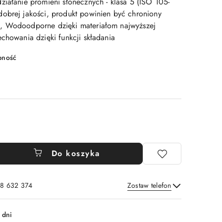
ziałanie promieni słonecznych - klasa 5 (ISO 105-
obrej jakości, produkt powinien być chroniony
, Wodoodporne dzięki materiałom najwyższej
chowania dzięki funkcji składania
pność
Do koszyka
8 632 374
Zostaw telefon
Wyślij
 dni