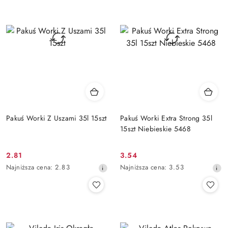
przed
przed
obniżką
obniżką
Pakuś Worki Z Uszami 35l 15szt
Pakuś Worki Extra Strong 35l
15szt Niebieskie 5468
2.81
3.54
Cena
Cena
Najniższa
Najniższa
Najniższa cena:
2.83
Najniższa cena:
3.53
promocyjna:
promocyjna:
cena
cena
z
z
30
30
dni
dni
przed
przed
obniżką
obniżką