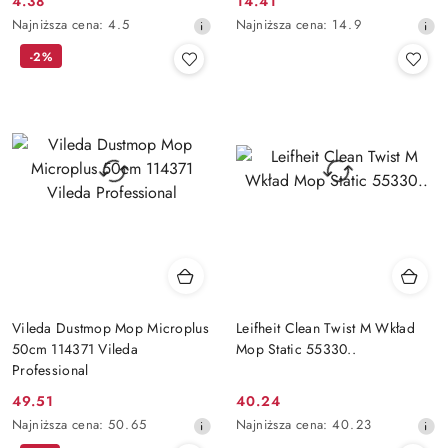
4.38
14.41
Cena
Cena
Najniższa
Najniższa
Najniższa cena:
4.5
Najniższa cena:
14.9
promocyjna:
promocyjna:
cena
cena
-2%
z
z
30
30
dni
dni
przed
przed
obniżką
obniżką
Vileda Dustmop Mop Microplus
Leifheit Clean Twist M Wkład
50cm 114371 Vileda
Mop Static 55330..
Professional
49.51
40.24
Cena
Cena
Najniższa
Najniższa
Najniższa cena:
50.65
Najniższa cena:
40.23
promocyjna:
promocyjna:
cena
cena