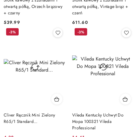
otwartą półką, Orzech brązowy
otwartą półką, Vintage brąz +
+ czarny
czerń
539.99
611.60
Cena:
Cena:
-3%
-3%
Cliver Ręcznik Mini Zielony
Vileda Kentucky Uchwyt Do
R65/1 Standard...
Mopa 100321 Vileda
Professional