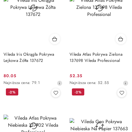
Vileda Iris Okrągła Pokrywa
Vileda Atlas Pokrywa Zielona
Lejkowa Żółta 137672
137698 Vileda Professional
80.05
52.35
Cena
Cena
Najniższa
Najniższa
Najniższa cena:
79.1
Najniższa cena:
52.55
promocyjna:
promocyjna:
cena
cena
-2%
-2%
z
z
30
30
dni
dni
przed
przed
obniżką
obniżką