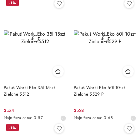
-1%
z
z
30
30
dni
dni
przed
przed
obniżką
obniżką
Pakuś Worki Eko 35l 15szt
Pakuś Worki Eko 60l 10szt
Zielone 5512
Zielone 5529 P
3.54
3.68
Cena
Cena
Najniższa
Najniższa
Najniższa cena:
3.57
Najniższa cena:
3.68
promocyjna:
promocyjna:
cena
cena
-1%
z
z
30
30
dni
dni