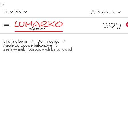
...
|
PL
PLN
Moje konto
Przejdź do treści głównej
Przejdź do wyszukiwarki
Przejdź do moje konto
Przejdź do menu głównego
Przejdź do opisu produktu
Przejdź do stopki
Strona główna
Dom i ogród
Meble ogrodowe balkonowe
Zestawy mebli ogrodowych balkonowych