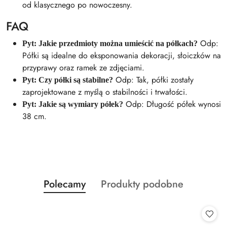
od klasycznego po nowoczesny.
FAQ
Odp:
Pyt: Jakie przedmioty można umieścić na półkach?
Półki są idealne do eksponowania dekoracji, słoiczków na
przyprawy oraz ramek ze zdjęciami.
Odp: Tak, półki zostały
Pyt: Czy półki są stabilne?
zaprojektowane z myślą o stabilności i trwałości.
Odp: Długość półek wynosi
Pyt: Jakie są wymiary półek?
38 cm.
Produkty
Produkty
Polecamy
Produkty podobne
Pomiń karuzelę produktów
o
o
statusie:
statusie: