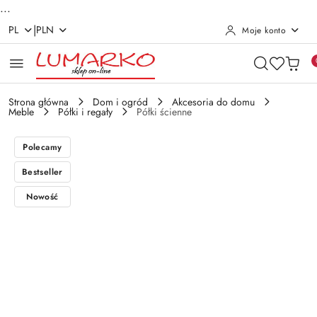
...
|
PL
PLN
Moje konto
Przejdź do treści głównej
Przejdź do wyszukiwarki
Przejdź do moje konto
Przejdź do menu głównego
Przejdź do opisu produktu
Przejdź do stopki
Strona główna
Dom i ogród
Akcesoria do domu
Meble
Półki i regały
Półki ścienne
Polecamy
Bestseller
Nowość