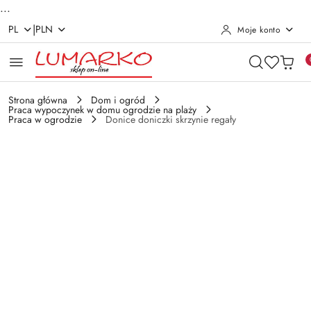
...
|
PL
PLN
Moje konto
Przejdź do treści głównej
Przejdź do wyszukiwarki
Przejdź do moje konto
Przejdź do menu głównego
Przejdź do opisu produktu
Przejdź do stopki
Strona główna
Dom i ogród
Praca wypoczynek w domu ogrodzie na plaży
Praca w ogrodzie
Donice doniczki skrzynie regały