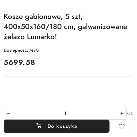
Kosze gabionowe, 5 szt,
400x50x160/180 cm, galwanizowane
żelazo Lumarko!
Dostępność:
Mało
cena:
5699.58
Ilość
szt.
Do koszyka