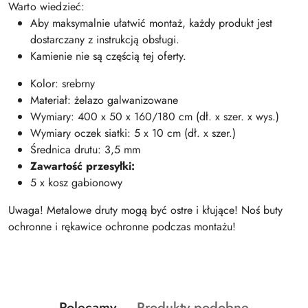
Warto wiedzieć:
Aby maksymalnie ułatwić montaż, każdy produkt jest
dostarczany z instrukcją obsługi.
Kamienie nie są częścią tej oferty.
Kolor: srebrny
Materiał: żelazo galwanizowane
Wymiary: 400 x 50 x 160/180 cm (dł. x szer. x wys.)
Wymiary oczek siatki: 5 x 10 cm (dł. x szer.)
Średnica drutu: 3,5 mm
Zawartość przesyłki:
5 x kosz gabionowy
Uwaga! Metalowe druty mogą być ostre i kłujące! Noś buty
ochronne i rękawice ochronne podczas montażu!
Produkty
Produkty
Polecamy
Produkty podobne