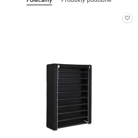
Pomiń karuzelę produktów
o
o
statusie:
statusie: