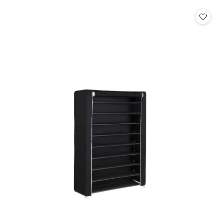
o
o
statusie:
statusie: