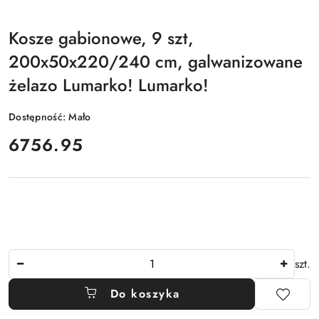
Kosze gabionowe, 9 szt,
200x50x220/240 cm, galwanizowane
żelazo Lumarko! Lumarko!
Dostępność:
Mało
cena:
6756.95
Ilość
szt.
Do koszyka