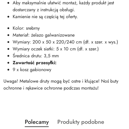
Aby maksymalnie ułatwić montaż, każdy produkt jest
dostarczany z instrukcją obsługi.
Kamienie nie są częścią tej oferty.
Kolor: srebrny
Materiał: żelazo galwanizowane
Wymiary: 200 x 50 x 220/240 cm (dł. x szer. x wys.)
Wymiary oczek siatki: 5 x 10 cm (dł. x szer.)
Średnica drutu: 3,5 mm
Zawartość przesyłki:
9 x kosz gabionowy
Uwaga! Metalowe druty mogą być ostre i kłujące! Noś buty
ochronne i rękawice ochronne podczas montażu!
Produkty
Produkty
Polecamy
Produkty podobne
Pomiń karuzelę produktów