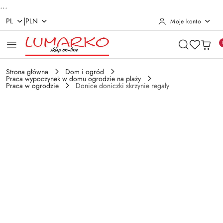
...
|
PL
PLN
Moje konto
Przejdź do treści głównej
Przejdź do wyszukiwarki
Przejdź do moje konto
Przejdź do menu głównego
Przejdź do opisu produktu
Przejdź do stopki
Strona główna
Dom i ogród
Praca wypoczynek w domu ogrodzie na plaży
Praca w ogrodzie
Donice doniczki skrzynie regały