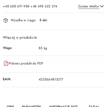
+48 608 691 988 +48 698 632 374
Zostaw telefon
Dostępność
Wysyłka w ciągu:
5 dni
i
Wyślij
dostawa
Więcej o produkcie
Waga:
85 kg
Pobierz produkt do PDF
EAN:
4255664815217
OPIS
PARAMETRY
INFORMACJE DOT.
ZADAJ