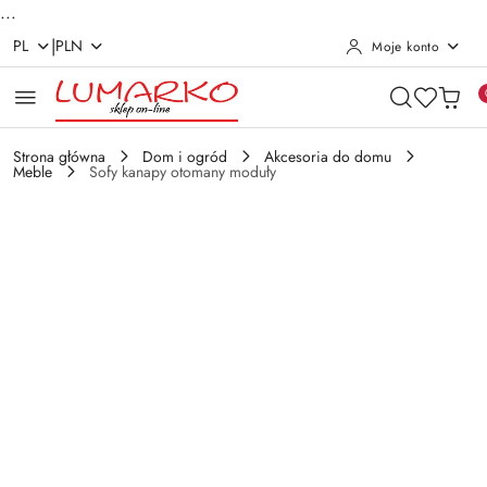
...
|
PL
PLN
Moje konto
Przejdź do treści głównej
Przejdź do wyszukiwarki
Przejdź do moje konto
Przejdź do menu głównego
Przejdź do opisu produktu
Przejdź do stopki
Strona główna
Dom i ogród
Akcesoria do domu
Meble
Sofy kanapy otomany moduły