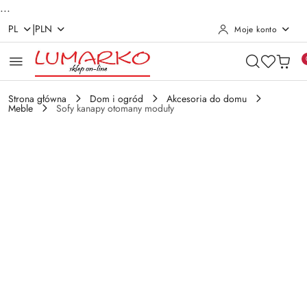
...
|
PL
PLN
Moje konto
Przejdź do treści głównej
Przejdź do wyszukiwarki
Przejdź do moje konto
Przejdź do menu głównego
Przejdź do opisu produktu
Przejdź do stopki
Strona główna
Dom i ogród
Akcesoria do domu
Meble
Sofy kanapy otomany moduły