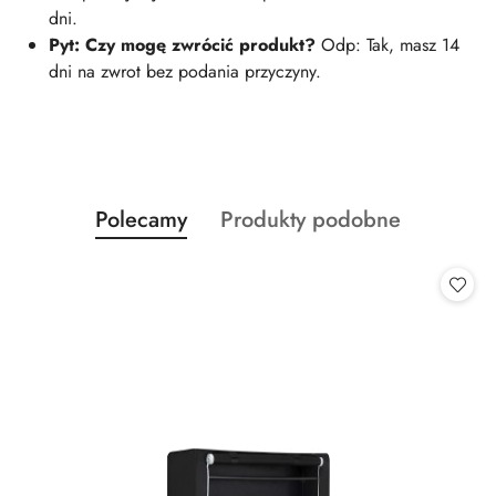
dni.
Pyt: Czy mogę zwrócić produkt?
Odp: Tak, masz 14
dni na zwrot bez podania przyczyny.
Produkty
Produkty
Polecamy
Produkty podobne
Pomiń karuzelę produktów
o
o
statusie:
statusie: