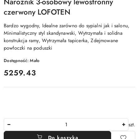
Narożnik 3-osobowy lewostronny
czerwony LOFOTEN
Bardzo wygodny, Idealne zarówno do sypialni jak i salonu,
Minimalistyczny styl skandynawski, Wytrzymała i solidna
konstrukcja ramy, Wytrzymała tapicerka, Zdejmowane
powłoczki na poduszki
Dostępność:
Mało
cena:
5259.43
Ilość
szt.
Do koszyka