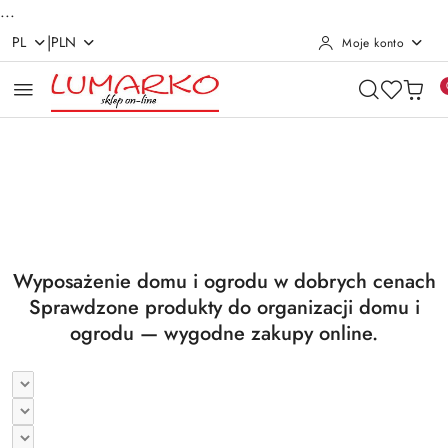
...
|
PL
PLN
Moje konto
Przejdź do treści głównej
Przejdź do wyszukiwarki
Przejdź do moje konto
Przejdź do menu głównego
Przejdź do stopki
Pomiń karuzelę promocyjną
Utrzymanie czystości
Suszarki i deski
Utrzymanie czystości
Suszarki i deski
Wyposażenie domu i ogrodu w dobrych cenach
Sprawdzone produkty do organizacji domu i
ogrodu — wygodne zakupy online.