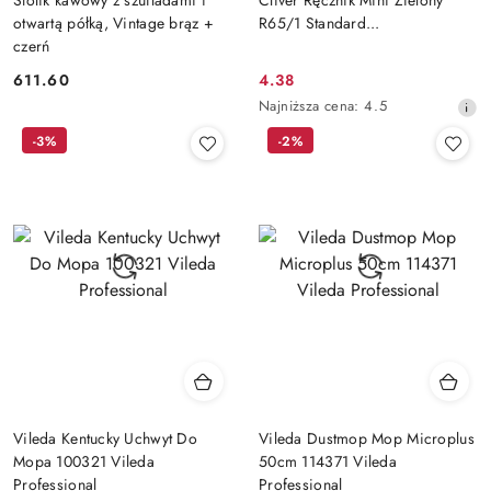
otwartą półką, Vintage brąz +
R65/1 Standard...
czerń
611.60
4.38
Cena:
Cena
Najniższa
Najniższa cena:
4.5
promocyjna:
cena
-3%
-2%
z
30
dni
przed
obniżką
Vileda Kentucky Uchwyt Do
Vileda Dustmop Mop Microplus
Mopa 100321 Vileda
50cm 114371 Vileda
Professional
Professional