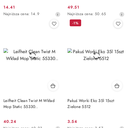
14.41
49.51
Cena
Cena
Najniższa
Najniższa
Najniższa cena:
14.9
Najniższa cena:
50.65
promocyjna:
promocyjna:
cena
cena
-1%
z
z
30
30
dni
dni
przed
przed
obniżką
obniżką
Leifheit Clean Twist M Wkład
Pakuś Worki Eko 35l 15szt
Mop Static 55330..
Zielone 5512
40.24
3.54
Cena
Cena
Najniższa
Najniższa