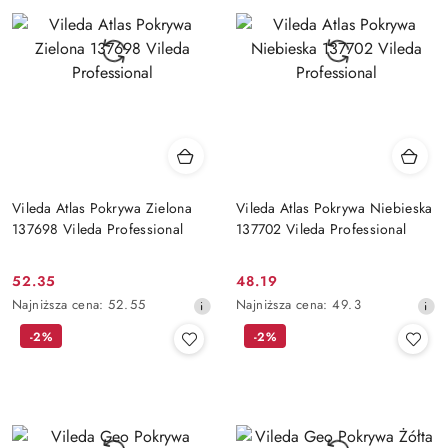
obniżką
obniżką
Vileda Atlas Pokrywa Zielona
Vileda Atlas Pokrywa Niebieska
137698 Vileda Professional
137702 Vileda Professional
52.35
48.19
Cena
Cena
Najniższa
Najniższa
Najniższa cena:
52.55
Najniższa cena:
49.3
promocyjna:
promocyjna:
cena
cena
-2%
-2%
z
z
30
30
dni
dni
przed
przed
obniżką
obniżką