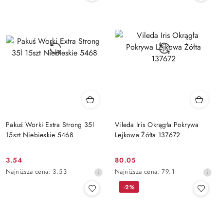
30
30
dni
dni
przed
przed
obniżką
obniżką
Pakuś Worki Extra Strong 35l
Vileda Iris Okrągła Pokrywa
15szt Niebieskie 5468
Lejkowa Żółta 137672
3.54
80.05
Cena
Cena
Najniższa
Najniższa
Najniższa cena:
3.53
Najniższa cena:
79.1
promocyjna:
promocyjna:
cena
cena
-2%
z
z
30
30
dni
dni
przed
przed