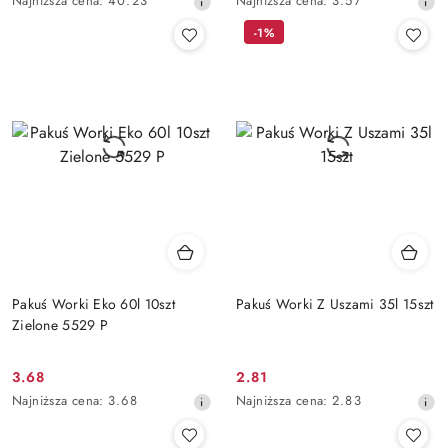
Najniższa cena:
40.23
Najniższa cena:
3.57
promocyjna:
promocyjna:
cena
cena
-1%
z
z
30
30
dni
dni
przed
przed
obniżką
obniżką
Pakuś Worki Eko 60l 10szt
Pakuś Worki Z Uszami 35l 15szt
Zielone 5529 P
3.68
2.81
Cena
Cena
Najniższa
Najniższa
Najniższa cena:
3.68
Najniższa cena:
2.83
promocyjna:
promocyjna:
cena
cena
z
z