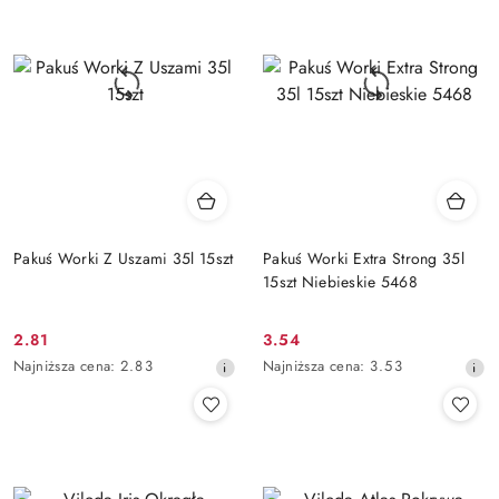
przed
przed
obniżką
obniżką
Pakuś Worki Z Uszami 35l 15szt
Pakuś Worki Extra Strong 35l
15szt Niebieskie 5468
2.81
3.54
Cena
Cena
Najniższa
Najniższa
Najniższa cena:
2.83
Najniższa cena:
3.53
promocyjna:
promocyjna:
cena
cena
z
z
30
30
dni
dni
przed
przed
obniżką
obniżką