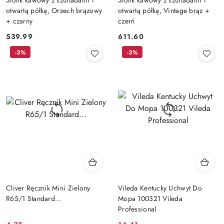
otwartą półką, Orzech brązowy
otwartą półką, Vintage brąz +
+ czarny
czerń
539.99
611.60
Cena:
Cena:
-3%
-3%
Cliver Ręcznik Mini Zielony
Vileda Kentucky Uchwyt Do
R65/1 Standard...
Mopa 100321 Vileda
Professional