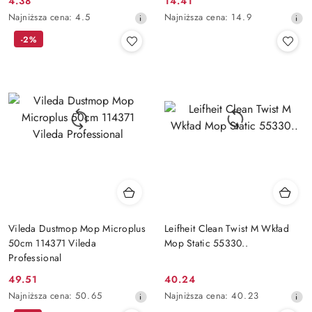
4.38
14.41
Cena
Cena
Najniższa
Najniższa
Najniższa cena:
4.5
Najniższa cena:
14.9
promocyjna:
promocyjna:
cena
cena
-2%
z
z
30
30
dni
dni
przed
przed
obniżką
obniżką
Vileda Dustmop Mop Microplus
Leifheit Clean Twist M Wkład
50cm 114371 Vileda
Mop Static 55330..
Professional
49.51
40.24
Cena
Cena
Najniższa
Najniższa
Najniższa cena:
50.65
Najniższa cena:
40.23
promocyjna:
promocyjna:
cena
cena