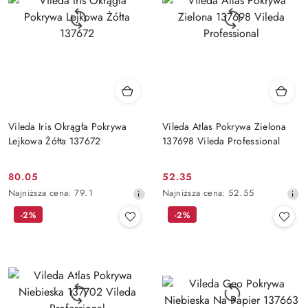
Vileda Iris Okrągła Pokrywa
Vileda Atlas Pokrywa Zielona
Lejkowa Żółta 137672
137698 Vileda Professional
80.05
52.35
Cena
Cena
Najniższa
Najniższa
Najniższa cena:
79.1
Najniższa cena:
52.55
promocyjna:
promocyjna:
cena
cena
-2%
-2%
z
z
30
30
dni
dni
przed
przed
obniżką
obniżką