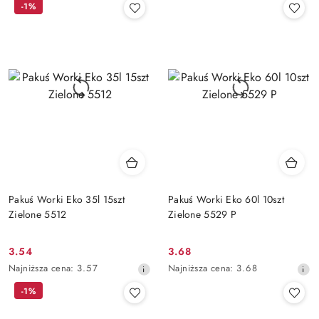
-1%
z
z
30
30
dni
dni
przed
przed
obniżką
obniżką
Pakuś Worki Eko 35l 15szt
Pakuś Worki Eko 60l 10szt
Zielone 5512
Zielone 5529 P
3.54
3.68
Cena
Cena
Najniższa
Najniższa
Najniższa cena:
3.57
Najniższa cena:
3.68
promocyjna:
promocyjna:
cena
cena
-1%
z
z
30
30
dni
dni