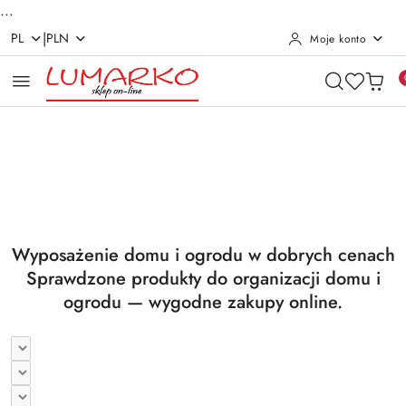
...
|
PL
PLN
Moje konto
Przejdź do treści głównej
Przejdź do wyszukiwarki
Przejdź do moje konto
Przejdź do menu głównego
Przejdź do stopki
Pomiń karuzelę promocyjną
Utrzymanie czystości
Suszarki i deski
Utrzymanie czystości
Suszarki i deski
Wyposażenie domu i ogrodu w dobrych cenach
Sprawdzone produkty do organizacji domu i
ogrodu — wygodne zakupy online.