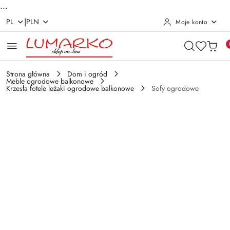
...
|
PL
PLN
Moje konto
Przejdź do treści głównej
Przejdź do wyszukiwarki
Przejdź do moje konto
Przejdź do menu głównego
Przejdź do opisu produktu
Przejdź do stopki
Strona główna
Dom i ogród
Meble ogrodowe balkonowe
Krzesła fotele leżaki ogrodowe balkonowe
Sofy ogrodowe