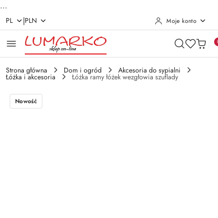
...
|
PL
PLN
Moje konto
Przejdź do treści głównej
Przejdź do wyszukiwarki
Przejdź do moje konto
Przejdź do menu głównego
Przejdź do opisu produktu
Przejdź do stopki
Strona główna
Dom i ogród
Akcesoria do sypialni
Łóżka i akcesoria
Łóżka ramy łóżek wezgłowia szuflady
Nowość