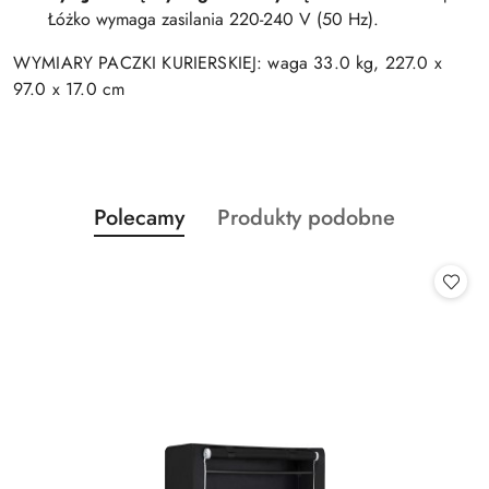
Łóżko wymaga zasilania 220-240 V (50 Hz).
WYMIARY PACZKI KURIERSKIEJ: waga 33.0 kg, 227.0 x
97.0 x 17.0 cm
Produkty
Produkty
Polecamy
Produkty podobne
Pomiń karuzelę produktów
o
o
statusie:
statusie: