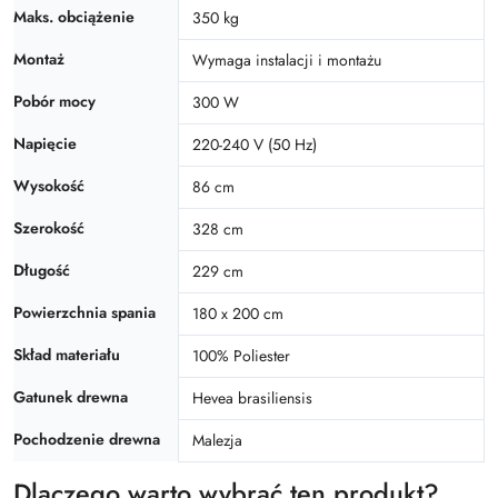
Maks. obciążenie
350 kg
Montaż
Wymaga instalacji i montażu
Pobór mocy
300 W
Napięcie
220-240 V (50 Hz)
Wysokość
86 cm
Szerokość
328 cm
Długość
229 cm
Powierzchnia spania
180 x 200 cm
Skład materiału
100% Poliester
Gatunek drewna
Hevea brasiliensis
Pochodzenie drewna
Malezja
Dlaczego warto wybrać ten produkt?