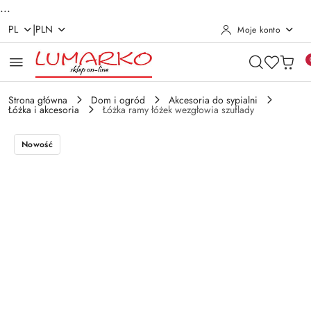
...
|
PL
PLN
Moje konto
Przejdź do treści głównej
Przejdź do wyszukiwarki
Przejdź do moje konto
Przejdź do menu głównego
Przejdź do opisu produktu
Przejdź do stopki
Strona główna
Dom i ogród
Akcesoria do sypialni
Łóżka i akcesoria
Łóżka ramy łóżek wezgłowia szuflady
Nowość