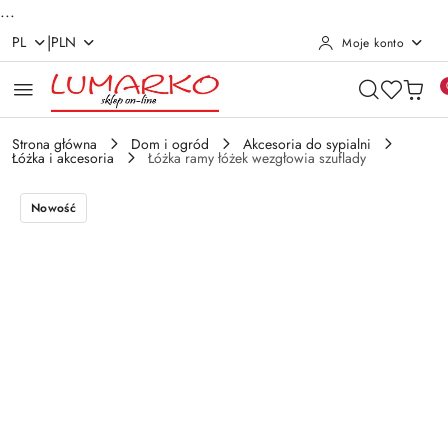
...
|
PL
PLN
Moje konto
Przejdź do treści głównej
Przejdź do wyszukiwarki
Przejdź do moje konto
Przejdź do menu głównego
Przejdź do opisu produktu
Przejdź do stopki
Strona główna
Dom i ogród
Akcesoria do sypialni
Łóżka i akcesoria
Łóżka ramy łóżek wezgłowia szuflady
Nowość