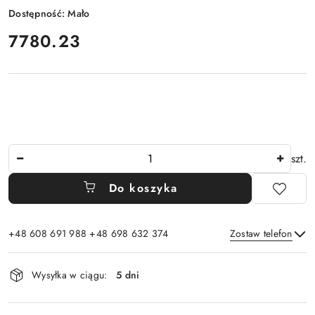
Dostępność:
Mało
cena:
7780.23
Ilość
szt.
Do koszyka
+48 608 691 988 +48 698 632 374
Zostaw telefon
Dostępność
Wysyłka w ciągu:
5 dni
i
Wyślij
dostawa