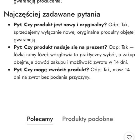
gwarancją producenta.
Najczęściej zadawane pytania
Pyt: Czy produkt jest nowy i oryginalny?
Odp: Tak,
sprzedajemy wyłącznie nowe, oryginalne produkty objęte
gwarancją.
Pyt: Czy produkt nadaje się na prezent?
Odp: Tak —
łóżka ramy łóżek wezgłowia to praktyczny wybór, a zakup
obejmuje dowód zakupu i możliwość zwrotu w 14 dni.
Pyt: Czy mogę zwrócić produkt?
Odp: Tak, masz 14
dni na zwrot bez podania przyczyny.
Produkty
Produkty
Polecamy
Produkty podobne
Pomiń karuzelę produktów
o
o
statusie:
statusie: