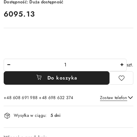
Dostępność:
Duża dostępność
cena:
6095.13
Ilość
szt.
Do koszyka
+48 608 691 988 +48 698 632 374
Zostaw telefon
Dostępność
Wysyłka w ciągu:
5 dni
i
Wyślij
dostawa