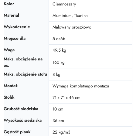
Kolor
Ciemnoszary
Materiał
Aluminium, Tkanina
Wykończenie
Malowany proszkowo
Miejsce dla
5 osób
Waga
49.5 kg
Maks. obciążenie na
160 kg
os.
Maks. obciążenie stołu
8 kg
Montaż
Wymaga kompletnego montażu
Stolik
71 x 71 x 46 cm
Grubość siedziska
10 cm
Wysokość siedziska
36 cm
Gęstość pianki
22 kg/m3