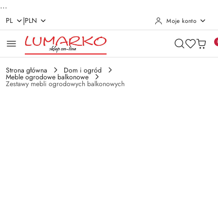
...
|
PL
PLN
Moje konto
Przejdź do treści głównej
Przejdź do wyszukiwarki
Przejdź do moje konto
Przejdź do menu głównego
Przejdź do opisu produktu
Przejdź do stopki
Strona główna
Dom i ogród
Meble ogrodowe balkonowe
Zestawy mebli ogrodowych balkonowych