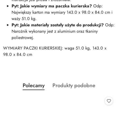
Pyt: Jakie wymiary ma paczka kurierska?
Odp:
Największy karton ma wymiary 143.0 x 98.0 x 84.0 cm i
waży 51.0 kg.
Pyt: Jakie materiały zostały użyte do produkcji?
Odp:
Narożnik wykonany jest z aluminium oraz tkaniny
poliestrowej.
WYMIARY PACZKI KURIERSKIEJ: waga 51.0 kg, 143.0 x
98.0 x 84.0 cm
Produkty
Produkty
Polecamy
Produkty podobne
Pomiń karuzelę produktów
o
o
statusie:
statusie: