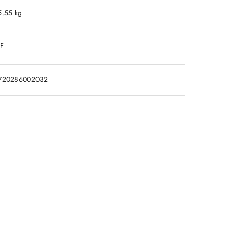
5.55 kg
DF
720286002032