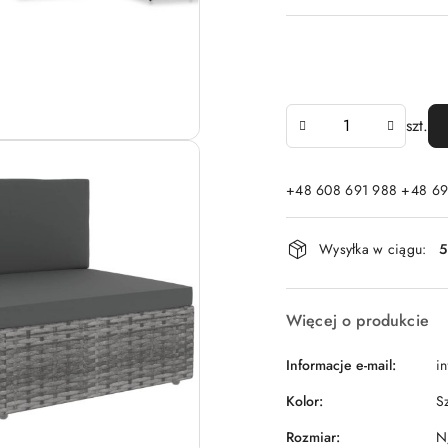
Ilość
szt.
+48 608 691 988 +48 69
Dostępność
Wysyłka w ciągu:
5
i
dostawa
Więcej o produkcie
Informacje e-mail:
i
Kolor:
S
Rozmiar:
N