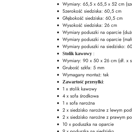
Wymiary: 65,5 x 65,5 x 52 cm (szer
Szerokość siedziska: 60,5 cm
Głębokość siedziska: 60,5 cm
Wysokość siedziska: 26 cm
Wymiary poduszki na oparcie (dużej
Wymiary poduszki na oparcie (małej
Wymiary poduszki na siedzisko: 60,
:
Stolik kawowy
Wymiary: 90 x 50 x 26 cm (dł. x sz
Grubość szkła: 5 mm
Wymagany montaż: tak
:
Zawartość przesyłki
1 x stolik kawowy
4 x sofa środkowa
1 x sofa narożna
2 x siedzisko narożne z lewym pod
2 x siedzisko narożne z prawym po
10 x poduszka na oparcie
9 x poduszka na siedzisko