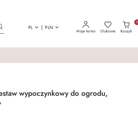
|
PL
PLN
Moje konto
Ulubione
Koszyk
zestaw wypoczynkowy do ogrodu,
y