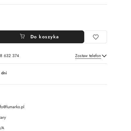
Do koszyka
8 632 374
Zostaw telefon
Wyślij
 dni
nfo@lumarko.pl
zary
/A