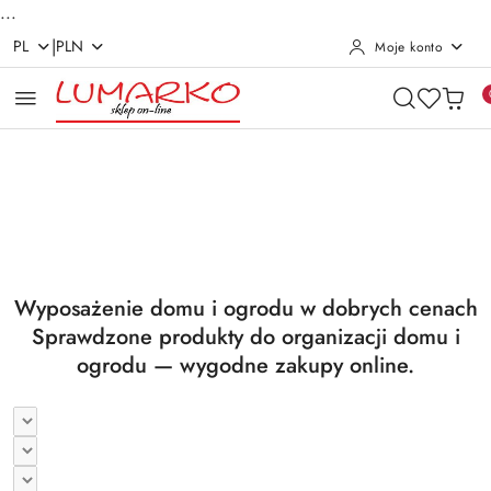
...
|
PL
PLN
Moje konto
Przejdź do treści głównej
Przejdź do wyszukiwarki
Przejdź do moje konto
Przejdź do menu głównego
Przejdź do stopki
Pomiń karuzelę promocyjną
Utrzymanie czystości
Suszarki i deski
Utrzymanie czystości
Suszarki i deski
Wyposażenie domu i ogrodu w dobrych cenach
Sprawdzone produkty do organizacji domu i
ogrodu — wygodne zakupy online.