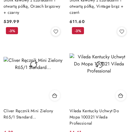
otwartą półką, Orzech brązowy
otwartą półką, Vintage brąz +
+ czarny
czerń
539.99
611.60
Cena:
Cena:
-3%
-3%
Cliver Ręcznik Mini Zielony
Vileda Kentucky Uchwyt Do
R65/1 Standard...
Mopa 100321 Vileda
Professional