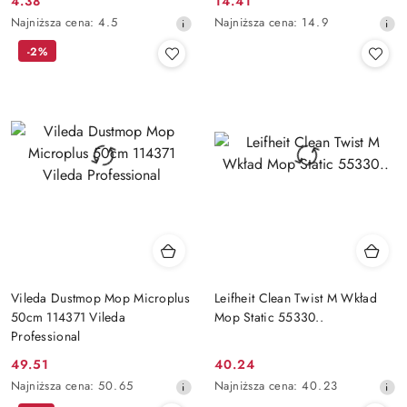
4.38
14.41
Cena
Cena
Najniższa
Najniższa
Najniższa cena:
4.5
Najniższa cena:
14.9
promocyjna:
promocyjna:
cena
cena
-2%
z
z
30
30
dni
dni
przed
przed
obniżką
obniżką
Vileda Dustmop Mop Microplus
Leifheit Clean Twist M Wkład
50cm 114371 Vileda
Mop Static 55330..
Professional
49.51
40.24
Cena
Cena
Najniższa
Najniższa
Najniższa cena:
50.65
Najniższa cena:
40.23
promocyjna:
promocyjna:
cena
cena