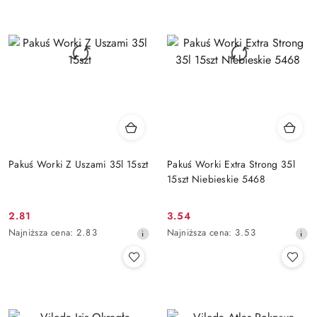
przed
przed
obniżką
obniżką
Pakuś Worki Z Uszami 35l 15szt
Pakuś Worki Extra Strong 35l
15szt Niebieskie 5468
2.81
3.54
Cena
Cena
Najniższa
Najniższa
Najniższa cena:
2.83
Najniższa cena:
3.53
promocyjna:
promocyjna:
cena
cena
z
z
30
30
dni
dni
przed
przed
obniżką
obniżką