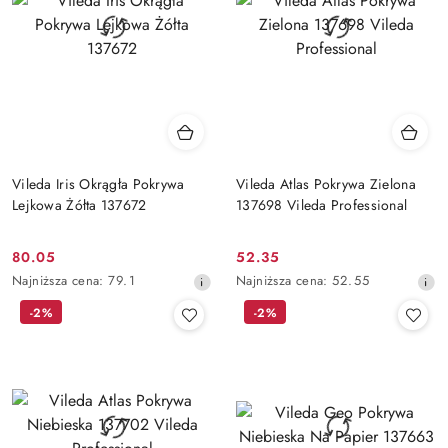
Vileda Iris Okrągła Pokrywa
Vileda Atlas Pokrywa Zielona
Lejkowa Żółta 137672
137698 Vileda Professional
80.05
52.35
Cena
Cena
Najniższa
Najniższa
Najniższa cena:
79.1
Najniższa cena:
52.55
promocyjna:
promocyjna:
cena
cena
-2%
-2%
z
z
30
30
dni
dni
przed
przed
obniżką
obniżką