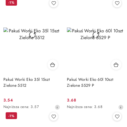
-1%
z
z
30
30
dni
dni
przed
przed
obniżką
obniżką
Pakuś Worki Eko 35l 15szt
Pakuś Worki Eko 60l 10szt
Zielone 5512
Zielone 5529 P
3.54
3.68
Cena
Cena
Najniższa
Najniższa
Najniższa cena:
3.57
Najniższa cena:
3.68
promocyjna:
promocyjna:
cena
cena
-1%
z
z
30
30
dni
dni