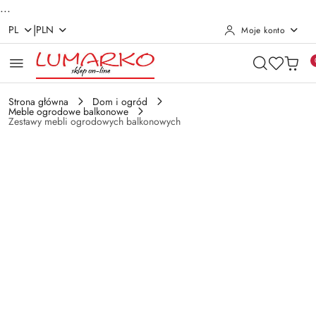
...
|
PL
PLN
Moje konto
Przejdź do treści głównej
Przejdź do wyszukiwarki
Przejdź do moje konto
Przejdź do menu głównego
Przejdź do opisu produktu
Przejdź do stopki
Strona główna
Dom i ogród
Meble ogrodowe balkonowe
Zestawy mebli ogrodowych balkonowych