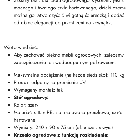
Szklany blat: Blat stołu ogrodowego wykonany jest z
mocnego i trwałego szkła hartowanego, dzięki czemu
można go łatwo czyścić wilgotną ściereczką i dodać
odrobinę elegancji do przestrzeni na zewnątrz.
Warto wiedzieć:
Aby zachować piękno mebli ogrodowych, zalecamy
zabezpieczenie ich wodoodpornym pokrowcem.
Maksymalne obciążenie (na każde siedzisko): 110 kg
Produkt odporny na promienie UV
Wymagany montaż: tak
Stół ogrodowy:
Kolor: szary
Materiał: rattan PE, stal malowana proszkowo, szkło
hartowane
Wymiary: 240 x 90 x 75 cm (dł. x szer. x wys.)
Krzesło ogrodowe z funkcją rozkładania: