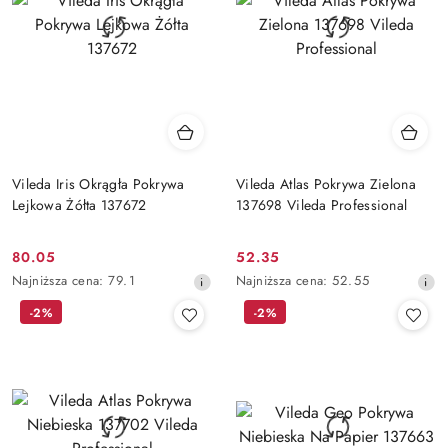
Vileda Iris Okrągła Pokrywa
Vileda Atlas Pokrywa Zielona
Lejkowa Żółta 137672
137698 Vileda Professional
80.05
52.35
Cena
Cena
Najniższa
Najniższa
Najniższa cena:
79.1
Najniższa cena:
52.55
promocyjna:
promocyjna:
cena
cena
-2%
-2%
z
z
30
30
dni
dni
przed
przed
obniżką
obniżką