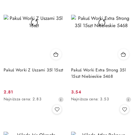
przed
przed
obniżką
obniżką
Pakuś Worki Z Uszami 35l 15szt
Pakuś Worki Extra Strong 35l
15szt Niebieskie 5468
2.81
3.54
Cena
Cena
Najniższa
Najniższa
Najniższa cena:
2.83
Najniższa cena:
3.53
promocyjna:
promocyjna:
cena
cena
z
z
30
30
dni
dni
przed
przed
obniżką
obniżką