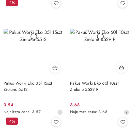
-1%
z
z
30
30
dni
dni
przed
przed
obniżką
obniżką
Pakuś Worki Eko 35l 15szt
Pakuś Worki Eko 60l 10szt
Zielone 5512
Zielone 5529 P
3.54
3.68
Cena
Cena
Najniższa
Najniższa
Najniższa cena:
3.57
Najniższa cena:
3.68
promocyjna:
promocyjna:
cena
cena
-1%
z
z
30
30
dni
dni