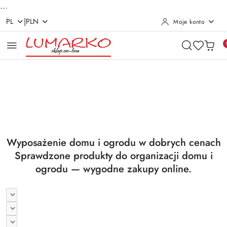
...
|
PL
PLN
Moje konto
Przejdź do treści głównej
Przejdź do wyszukiwarki
Przejdź do moje konto
Przejdź do menu głównego
Przejdź do stopki
Pomiń karuzelę promocyjną
Utrzymanie czystości
Suszarki i deski
Utrzymanie czystości
Suszarki i deski
Wyposażenie domu i ogrodu w dobrych cenach
Sprawdzone produkty do organizacji domu i
ogrodu — wygodne zakupy online.