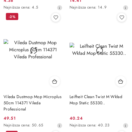
4.38
14.41
Cena
Cena
Najniższa
Najniższa
Najniższa cena:
4.5
Najniższa cena:
14.9
promocyjna:
promocyjna:
cena
cena
-2%
z
z
30
30
dni
dni
przed
przed
obniżką
obniżką
Vileda Dustmop Mop Microplus
Leifheit Clean Twist M Wkład
50cm 114371 Vileda
Mop Static 55330..
Professional
49.51
40.24
Cena
Cena
Najniższa
Najniższa
Najniższa cena:
50.65
Najniższa cena:
40.23
promocyjna:
promocyjna:
cena
cena