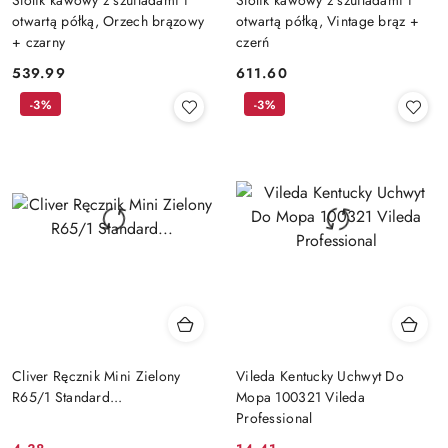
otwartą półką, Orzech brązowy
otwartą półką, Vintage brąz +
+ czarny
czerń
539.99
611.60
Cena:
Cena:
-3%
-3%
Cliver Ręcznik Mini Zielony
Vileda Kentucky Uchwyt Do
R65/1 Standard...
Mopa 100321 Vileda
Professional