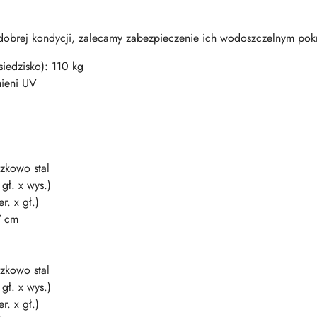
obrej kondycji, zalecamy zabezpieczenie ich wodoszczelnym po
iedzisko): 110 kg
mieni UV
szkowo stal
gł. x wys.)
r. x gł.)
7 cm
szkowo stal
gł. x wys.)
r. x gł.)