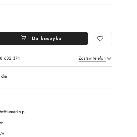
Do koszyka
8 632 374
Zostaw telefon
Wyślij
 dni
nfo@lumarko.pl
eż
/A