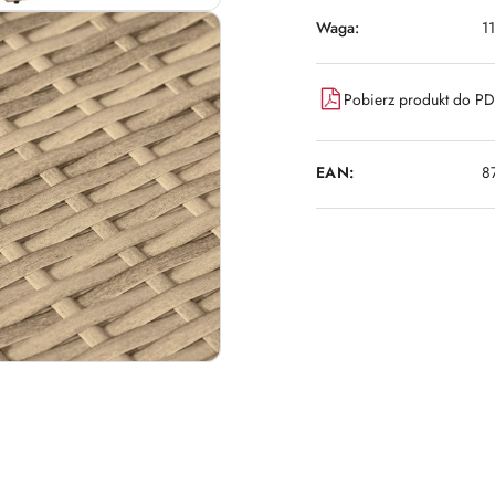
Waga:
1
Pobierz produkt do P
EAN:
8