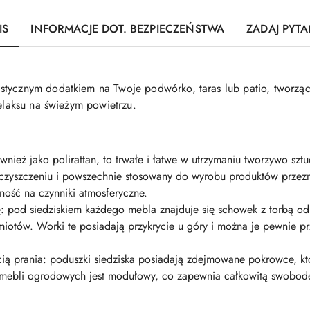
IS
INFORMACJE DOT. BEZPIECZEŃSTWA
ZADAJ PYTA
stycznym dodatkiem na Twoje podwórko, taras lub patio, tworzą
relaksu na świeżym powietrzu.
również jako polirattan, to trwałe i łatwe w utrzymaniu tworzywo s
y w czyszczeniu i powszechnie stosowany do wyrobu produktów prze
ność na czynniki atmosferyczne.
: pod siedziskiem każdego mebla znajduje się schowek z torbą 
miotów. Worki te posiadają przykrycie u góry i można je pewnie 
ą prania: poduszki siedziska posiadają zdejmowane pokrowce, kt
mebli ogrodowych jest modułowy, co zapewnia całkowitą swobodę 