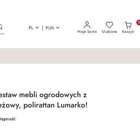
|
PL
PLN
Moje konto
Ulubione
Koszyk
zestaw mebli ogrodowych z
żowy, polirattan Lumarko!
stępność