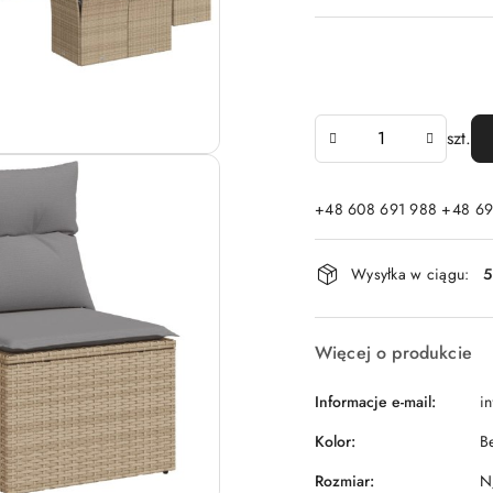
Ilość
szt.
+48 608 691 988 +48 69
Dostępność
Wysyłka w ciągu:
5
i
dostawa
Więcej o produkcie
Informacje e-mail:
i
Kolor:
B
Rozmiar:
N