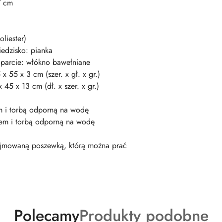
7 cm
liester)
iedzisko: pianka
oparcie: włókno bawełniane
 55 x 3 cm (szer. x gł. x gr.)
45 x 13 cm (dł. x szer. x gr.)
em i torbą odporną na wodę
iem i torbą odporną na wodę
dejmowaną poszewką, którą można prać
Produkty
Produkty
Polecamy
Produkty podobne