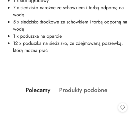
1 x stół ogrodowy
7 x siedzisko narożne ze schowkiem i torbą odporną na
wodę
5 x siedzisko środkowe ze schowkiem i torbą odporną na
wodę
1 x poduszka na oparcie
12 x poduszka na siedzisko, ze zdejmowaną poszewką,
którą można prać
Produkty
Produkty
Polecamy
Produkty podobne
Pomiń karuzelę produktów
o
o
statusie:
statusie: