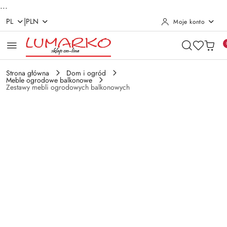
...
|
PL
PLN
Moje konto
Przejdź do treści głównej
Przejdź do wyszukiwarki
Przejdź do moje konto
Przejdź do menu głównego
Przejdź do opisu produktu
Przejdź do stopki
Strona główna
Dom i ogród
Meble ogrodowe balkonowe
Zestawy mebli ogrodowych balkonowych