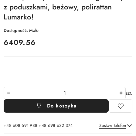
z poduszkami, beżowy, polirattan
Lumarko!
Dostępność:
Mało
cena:
6409.56
Ilość
szt.
Do koszyka
+48 608 691 988 +48 698 632 374
Zostaw telefon