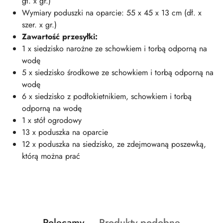
gł. x gr.)
Wymiary poduszki na oparcie: 55 x 45 x 13 cm (dł. x
szer. x gr.)
Zawartość przesyłki:
1 x siedzisko narożne ze schowkiem i torbą odporną na
wodę
5 x siedzisko środkowe ze schowkiem i torbą odporną na
wodę
6 x siedzisko z podłokietnikiem, schowkiem i torbą
odporną na wodę
1 x stół ogrodowy
13 x poduszka na oparcie
12 x poduszka na siedzisko, ze zdejmowaną poszewką,
którą można prać
Produkty
Produkty
Polecamy
Produkty podobne