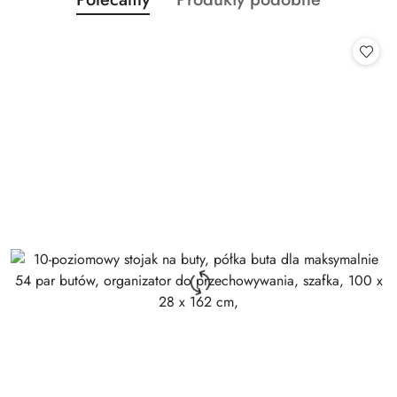
Pomiń karuzelę produktów
o
o
statusie:
statusie: