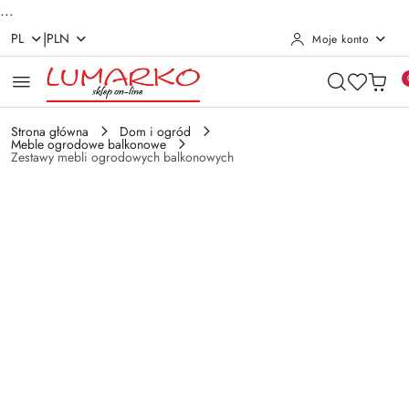
...
|
PL
PLN
Moje konto
Przejdź do treści głównej
Przejdź do wyszukiwarki
Przejdź do moje konto
Przejdź do menu głównego
Przejdź do opisu produktu
Przejdź do stopki
Strona główna
Dom i ogród
Meble ogrodowe balkonowe
Zestawy mebli ogrodowych balkonowych