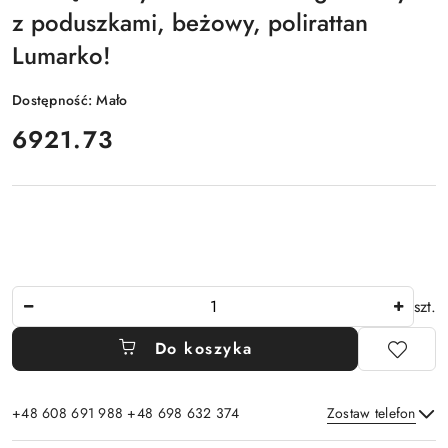
z poduszkami, beżowy, polirattan
Lumarko!
Dostępność:
Mało
cena:
6921.73
Ilość
szt.
Do koszyka
+48 608 691 988 +48 698 632 374
Zostaw telefon