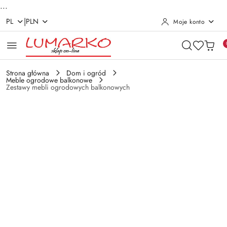
...
|
PL
PLN
Moje konto
Przejdź do treści głównej
Przejdź do wyszukiwarki
Przejdź do moje konto
Przejdź do menu głównego
Przejdź do opisu produktu
Przejdź do stopki
Strona główna
Dom i ogród
Meble ogrodowe balkonowe
Zestawy mebli ogrodowych balkonowych