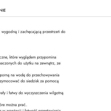
NIE
c wygodną i zachęcającą przestrzeń do
ztuczne, które wyglądem przypomina
znaczonych do użytku na zewnątrz, ze
odporną na wodę do przechowywania
przymocować do siedzisk za pomocą
rwały i łatwy do wyczyszczenia wilgotną
óre można prać.
w aranżacji i łatwość przestawiania.