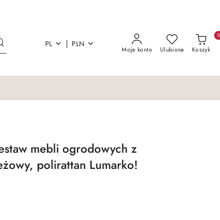
|
PL
PLN
Moje konto
Ulubione
Koszyk
zestaw mebli ogrodowych z
żowy, polirattan Lumarko!