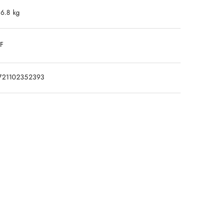
16.8 kg
DF
721102352393