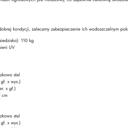
obrej kondycji, zalecamy zabezpieczenie ich wodoszczelnym po
iedzisko): 110 kg
mieni UV
szkowo stal
gł. x wys.)
r. x gł.)
7 cm
szkowo stal
gł. x wys.)