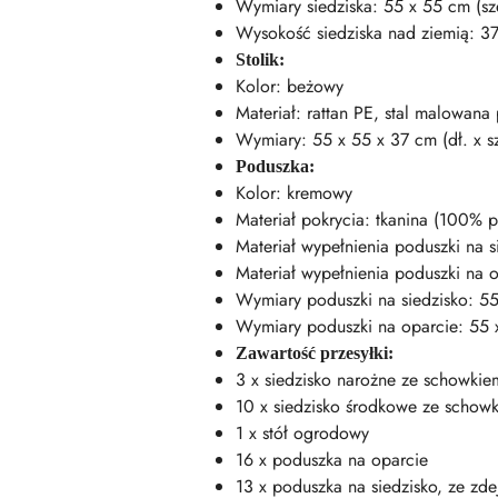
Wymiary siedziska: 55 x 55 cm (sze
Wysokość siedziska nad ziemią: 3
Stolik:
Kolor: beżowy
Materiał: rattan PE, stal malowan
Wymiary: 55 x 55 x 37 cm (dł. x sz
Poduszka:
Kolor: kremowy
Materiał pokrycia: tkanina (100% po
Materiał wypełnienia poduszki na s
Materiał wypełnienia poduszki na 
Wymiary poduszki na siedzisko: 55 x
Wymiary poduszki na oparcie: 55 x 
Zawartość przesyłki:
3 x siedzisko narożne ze schowki
10 x siedzisko środkowe ze schow
1 x stół ogrodowy
16 x poduszka na oparcie
13 x poduszka na siedzisko, ze z