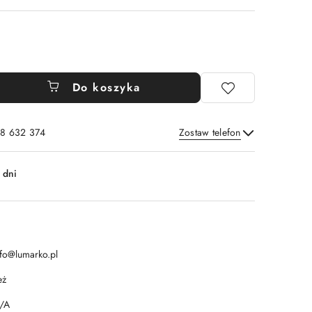
Do koszyka
8 632 374
Zostaw telefon
Wyślij
 dni
nfo@lumarko.pl
eż
/A