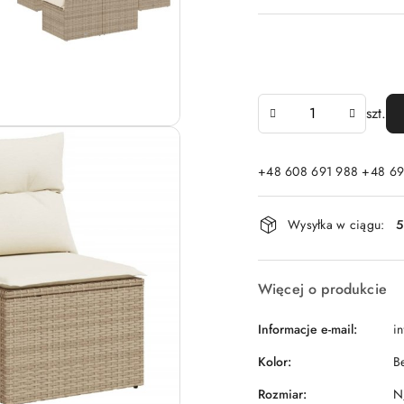
Ilość
szt.
+48 608 691 988 +48 69
Dostępność
Wysyłka w ciągu:
5
i
dostawa
Więcej o produkcie
Informacje e-mail:
i
Kolor:
B
Rozmiar:
N