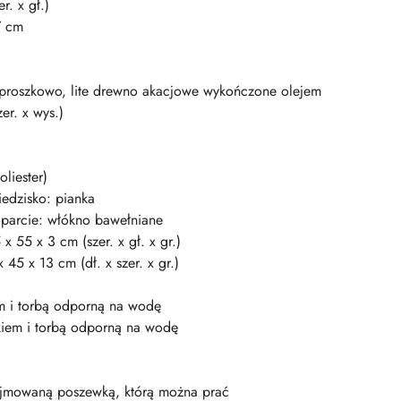
r. x gł.)
7 cm
a proszkowo, lite drewno akacjowe wykończone olejem
er. x wys.)
liester)
iedzisko: pianka
oparcie: włókno bawełniane
 55 x 3 cm (szer. x gł. x gr.)
45 x 13 cm (dł. x szer. x gr.)
em i torbą odporną na wodę
kiem i torbą odporną na wodę
dejmowaną poszewką, którą można prać