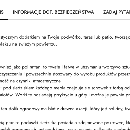
IS
INFORMACJE DOT. BEZPIECZEŃSTWA
ZADAJ PYTA
stycznym dodatkiem na Twoje podwórko, taras lub patio, tworzą
relaksu na świeżym powietrzu.
również jako polirattan, to trwałe i łatwe w utrzymaniu tworzywo s
y w czyszczeniu i powszechnie stosowany do wyrobu produktów prze
ność na czynniki atmosferyczne.
: pod siedziskiem każdego mebla znajduje się schowek z torbą 
miotów. Worki te posiadają przykrycie u góry i można je pewnie 
: ten stolik ogrodowy ma blat z drewna akacji, który jest solidny, t
ą prania: poduszki siedziska posiadają zdejmowane pokrowce, kt
mebli ogrodowych jest modułowy, co zapewnia całkowitą swobodę 