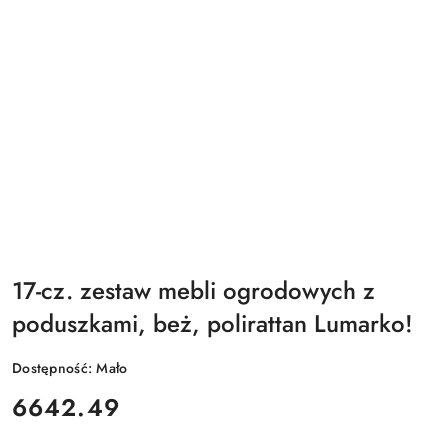
17-cz. zestaw mebli ogrodowych z
poduszkami, beż, polirattan Lumarko!
Dostępność:
Mało
cena:
6642.49