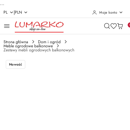
...
|
PL
PLN
Moje konto
Przejdź do treści głównej
Przejdź do wyszukiwarki
Przejdź do moje konto
Przejdź do menu głównego
Przejdź do opisu produktu
Przejdź do stopki
Strona główna
Dom i ogród
Meble ogrodowe balkonowe
Zestawy mebli ogrodowych balkonowych
Nowość