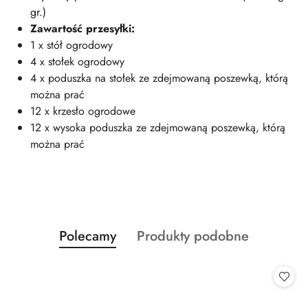
gr.)
Zawartość przesyłki:
1 x stół ogrodowy
4 x stołek ogrodowy
4 x poduszka na stołek ze zdejmowaną poszewką, którą
można prać
12 x krzesło ogrodowe
12 x wysoka poduszka ze zdejmowaną poszewką, którą
można prać
Produkty
Produkty
Polecamy
Produkty podobne
Pomiń karuzelę produktów
o
o
statusie:
statusie: