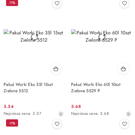
-1%
z
z
30
30
dni
dni
przed
przed
obniżką
obniżką
Pakuś Worki Eko 35l 15szt
Pakuś Worki Eko 60l 10szt
Zielone 5512
Zielone 5529 P
3.54
3.68
Cena
Cena
Najniższa
Najniższa
Najniższa cena:
3.57
Najniższa cena:
3.68
promocyjna:
promocyjna:
cena
cena
-1%
z
z
30
30
dni
dni