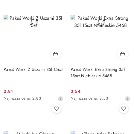
przed
przed
obniżką
obniżką
Pakuś Worki Z Uszami 35l 15szt
Pakuś Worki Extra Strong 35l
15szt Niebieskie 5468
2.81
3.54
Cena
Cena
Najniższa
Najniższa
Najniższa cena:
2.83
Najniższa cena:
3.53
promocyjna:
promocyjna:
cena
cena
z
z
30
30
dni
dni
przed
przed
obniżką
obniżką