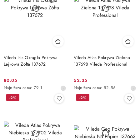
Vileda Iris Okrągła Pokrywa
Vileda Atlas Pokrywa Zielona
Lejkowa Żółta 137672
137698 Vileda Professional
80.05
52.35
Cena
Cena
Najniższa
Najniższa
Najniższa cena:
79.1
Najniższa cena:
52.55
promocyjna:
promocyjna:
cena
cena
-2%
-2%
z
z
30
30
dni
dni
przed
przed
obniżką
obniżką