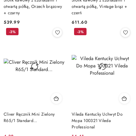
otwartą półką, Orzech brązowy
otwartą półką, Vintage brąz +
+ czarny
czerń
539.99
611.60
Cena:
Cena:
-3%
-3%
Cliver Ręcznik Mini Zielony
Vileda Kentucky Uchwyt Do
R65/1 Standard...
Mopa 100321 Vileda
Professional