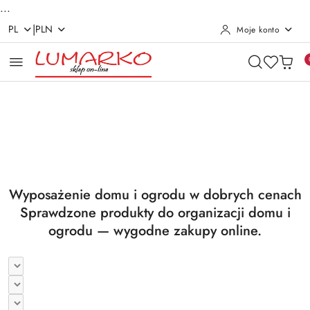
...
|
PL
PLN
Moje konto
Przejdź do treści głównej
Przejdź do wyszukiwarki
Przejdź do moje konto
Przejdź do menu głównego
Przejdź do stopki
Pomiń karuzelę promocyjną
Utrzymanie czystości
Suszarki i deski
Utrzymanie czystości
Suszarki i deski
Wyposażenie domu i ogrodu w dobrych cenach
Sprawdzone produkty do organizacji domu i
ogrodu — wygodne zakupy online.