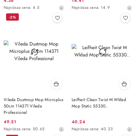
4.38
14.41
Cena
Cena
Najniższa
Najniższa
Najniższa cena:
4.5
Najniższa cena:
14.9
promocyjna:
promocyjna:
cena
cena
-2%
z
z
30
30
dni
dni
przed
przed
obniżką
obniżką
Vileda Dustmop Mop Microplus
Leifheit Clean Twist M Wkład
50cm 114371 Vileda
Mop Static 55330..
Professional
49.51
40.24
Cena
Cena
Najniższa
Najniższa
Najniższa cena:
50.65
Najniższa cena:
40.23
promocyjna:
promocyjna:
cena
cena