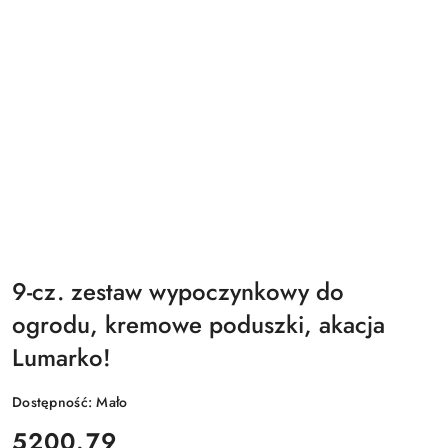
9-cz. zestaw wypoczynkowy do
ogrodu, kremowe poduszki, akacja
Lumarko!
Dostępność:
Mało
cena:
5200.79