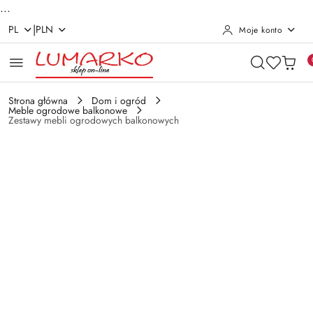
...
|
PL
PLN
Moje konto
Przejdź do treści głównej
Przejdź do wyszukiwarki
Przejdź do moje konto
Przejdź do menu głównego
Przejdź do opisu produktu
Przejdź do stopki
Strona główna
Dom i ogród
Meble ogrodowe balkonowe
Zestawy mebli ogrodowych balkonowych