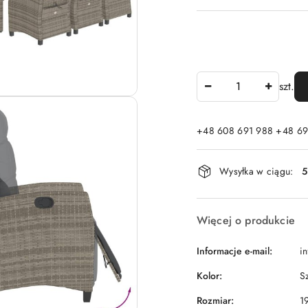
Ilość
szt.
+48 608 691 988 +48 69
Dostępność
Wysyłka w ciągu:
5
i
dostawa
Więcej o produkcie
Informacje e-mail:
i
Kolor:
S
Rozmiar:
1