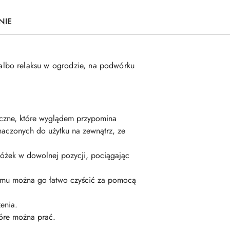
NIE
albo relaksu w ogrodzie, na podwórku
ztuczne, które wyglądem przypomina
znaczonych do użytku na zewnątrz, ze
óżek w dowolnej pozycji, pociągając
zemu można go łatwo czyścić za pomocą
enia.
óre można prać.