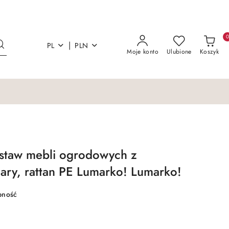
|
PL
PLN
Moje konto
Ulubione
Koszyk
estaw mebli ogrodowych z
ary, rattan PE Lumarko! Lumarko!
pność