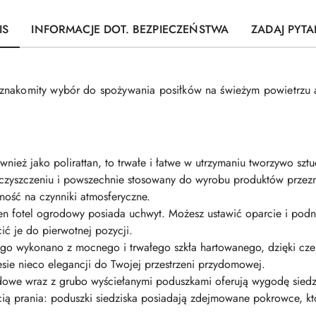
IS
INFORMACJE DOT. BEZPIECZEŃSTWA
ZADAJ PYTA
znakomity wybór do spożywania posiłków na świeżym powietrzu 
również jako polirattan, to trwałe i łatwe w utrzymaniu tworzywo s
y w czyszczeniu i powszechnie stosowany do wyrobu produktów prze
ność na czynniki atmosferyczne.
en fotel ogrodowy posiada uchwyt. Możesz ustawić oparcie i podn
ić je do pierwotnej pozycji.
owego wykonano z mocnego i trwałego szkła hartowanego, dzięki c
iesie nieco elegancji do Twojej przestrzeni przydomowej.
owe wraz z grubo wyściełanymi poduszkami oferują wygodę siedz
ą prania: poduszki siedziska posiadają zdejmowane pokrowce, kt