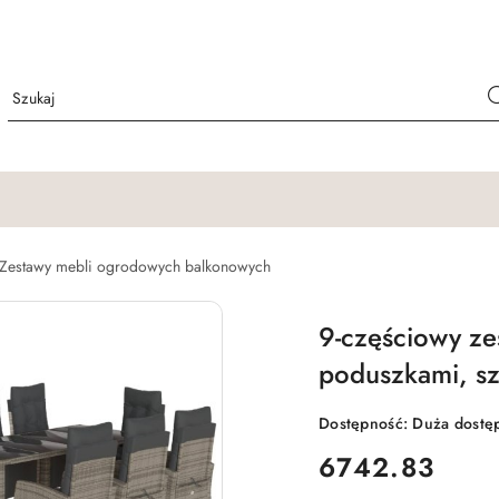
Zestawy mebli ogrodowych balkonowych
9-częściowy z
poduszkami, sz
Dostępność:
Duża dostę
cena:
6742.83