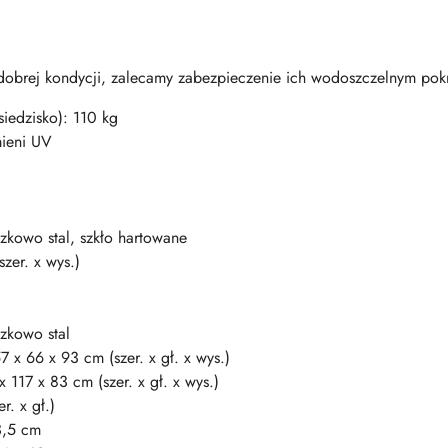
obrej kondycji, zalecamy zabezpieczenie ich wodoszczelnym po
iedzisko): 110 kg
mieni UV
zkowo stal, szkło hartowane
zer. x wys.)
szkowo stal
 x 66 x 93 cm (szer. x gł. x wys.)
 117 x 83 cm (szer. x gł. x wys.)
r. x gł.)
3,5 cm