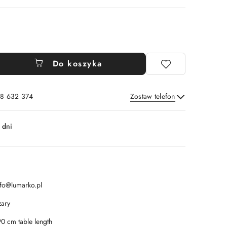
Do koszyka
8 632 374
Zostaw telefon
Wyślij
 dni
nfo@lumarko.pl
zary
90 cm table length