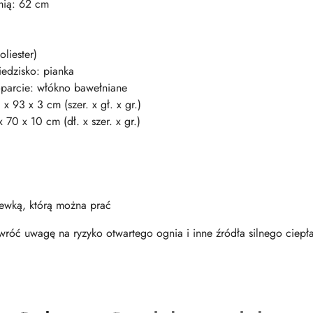
mią: 62 cm
liester)
iedzisko: pianka
oparcie: włókno bawełniane
 93 x 3 cm (szer. x gł. x gr.)
70 x 10 cm (dł. x szer. x gr.)
ewką, którą można prać
róć uwagę na ryzyko otwartego ognia i inne źródła silnego ciepł