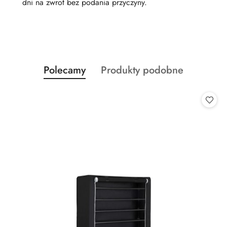
dni na zwrot bez podania przyczyny.
Produkty
Produkty
Polecamy
Produkty podobne
Pomiń karuzelę produktów
o
o
statusie:
statusie: