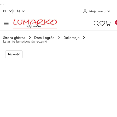
...
|
PL
PLN
Moje konto
Przejdź do treści głównej
Przejdź do wyszukiwarki
Przejdź do moje konto
Przejdź do menu głównego
Przejdź do opisu produktu
Przejdź do stopki
Strona główna
Dom i ogród
Dekoracje
Latarnie lampiony świeczniki
Nowość