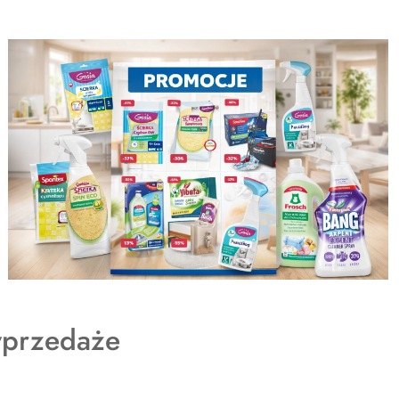
dukty
przedaże