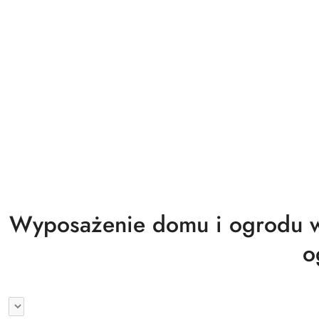
Biuro magazyn warsztat gastronomia
Wyprzedaż
Wyposażenie domu i ogrodu w
o