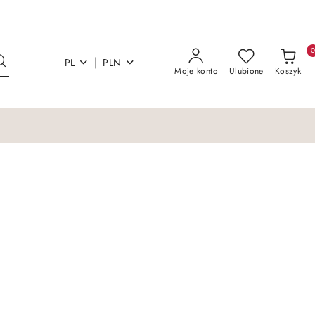
|
PL
PLN
Moje konto
Ulubione
Koszyk
Łóżka i materace
Sofy Kanapy Otoma
Łóżka i materace
Sofy Kanapy Otoma