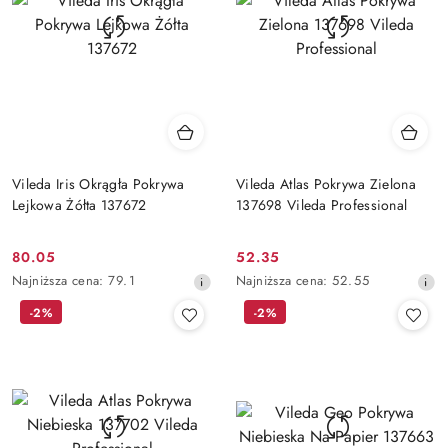
Vileda Iris Okrągła Pokrywa
Vileda Atlas Pokrywa Zielona
Lejkowa Żółta 137672
137698 Vileda Professional
80.05
52.35
Cena
Cena
Najniższa
Najniższa
Najniższa cena:
79.1
Najniższa cena:
52.55
promocyjna:
promocyjna:
cena
cena
-2%
-2%
z
z
30
30
dni
dni
przed
przed
obniżką
obniżką