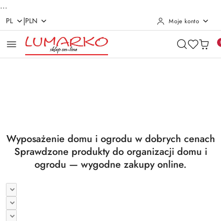
...
|
PL
PLN
Moje konto
Przejdź do treści głównej
Przejdź do wyszukiwarki
Przejdź do moje konto
Przejdź do menu głównego
Przejdź do stopki
Pomiń karuzelę promocyjną
Utrzymanie czystości
Suszarki i deski
Utrzymanie czystości
Suszarki i deski
Wyposażenie domu i ogrodu w dobrych cenach
Sprawdzone produkty do organizacji domu i
ogrodu — wygodne zakupy online.