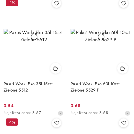
-1%
z
z
30
30
dni
dni
przed
przed
obniżką
obniżką
Pakuś Worki Eko 35l 15szt
Pakuś Worki Eko 60l 10szt
Zielone 5512
Zielone 5529 P
3.54
3.68
Cena
Cena
Najniższa
Najniższa
Najniższa cena:
3.57
Najniższa cena:
3.68
promocyjna:
promocyjna:
cena
cena
-1%
z
z
30
30
dni
dni