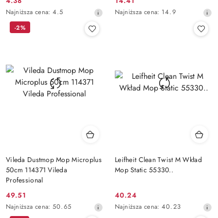
4.38
14.41
Cena
Cena
Najniższa
Najniższa
Najniższa cena:
4.5
Najniższa cena:
14.9
promocyjna:
promocyjna:
cena
cena
-2%
z
z
30
30
dni
dni
przed
przed
obniżką
obniżką
Vileda Dustmop Mop Microplus
Leifheit Clean Twist M Wkład
50cm 114371 Vileda
Mop Static 55330..
Professional
49.51
40.24
Cena
Cena
Najniższa
Najniższa
Najniższa cena:
50.65
Najniższa cena:
40.23
promocyjna:
promocyjna:
cena
cena