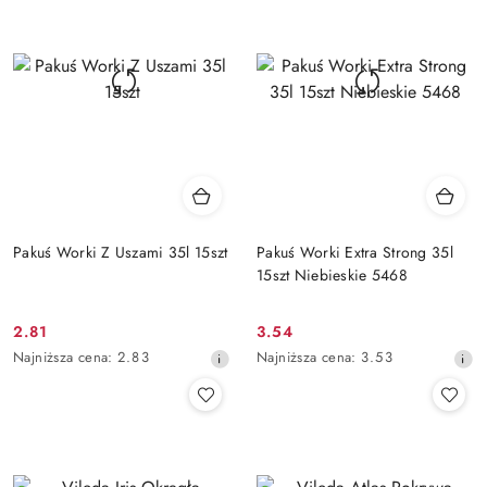
przed
przed
obniżką
obniżką
Pakuś Worki Z Uszami 35l 15szt
Pakuś Worki Extra Strong 35l
15szt Niebieskie 5468
2.81
3.54
Cena
Cena
Najniższa
Najniższa
Najniższa cena:
2.83
Najniższa cena:
3.53
promocyjna:
promocyjna:
cena
cena
z
z
30
30
dni
dni
przed
przed
obniżką
obniżką