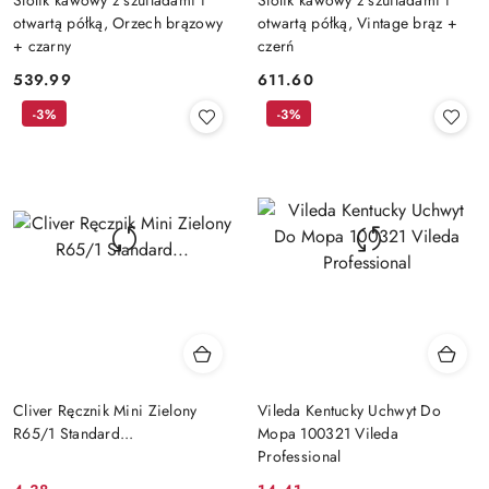
otwartą półką, Orzech brązowy
otwartą półką, Vintage brąz +
+ czarny
czerń
539.99
611.60
Cena:
Cena:
-3%
-3%
Cliver Ręcznik Mini Zielony
Vileda Kentucky Uchwyt Do
R65/1 Standard...
Mopa 100321 Vileda
Professional