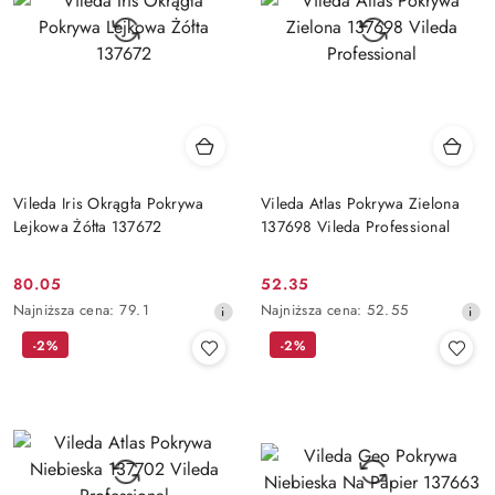
Vileda Iris Okrągła Pokrywa
Vileda Atlas Pokrywa Zielona
Lejkowa Żółta 137672
137698 Vileda Professional
80.05
52.35
Cena
Cena
Najniższa
Najniższa
Najniższa cena:
79.1
Najniższa cena:
52.55
promocyjna:
promocyjna:
cena
cena
-2%
-2%
z
z
30
30
dni
dni
przed
przed
obniżką
obniżką