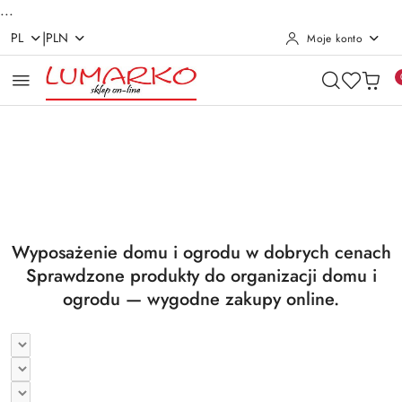
...
|
PL
PLN
Moje konto
Przejdź do treści głównej
Przejdź do wyszukiwarki
Przejdź do moje konto
Przejdź do menu głównego
Przejdź do stopki
Pomiń karuzelę promocyjną
Utrzymanie czystości
Suszarki i deski
Utrzymanie czystości
Suszarki i deski
Wyposażenie domu i ogrodu w dobrych cenach
Sprawdzone produkty do organizacji domu i
ogrodu — wygodne zakupy online.