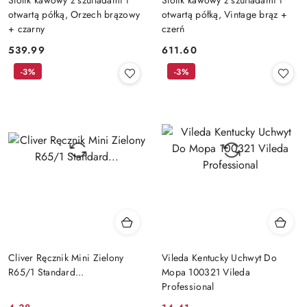
otwartą półką, Orzech brązowy
otwartą półką, Vintage brąz +
+ czarny
czerń
539.99
611.60
Cena:
Cena:
-3%
-3%
Cliver Ręcznik Mini Zielony
Vileda Kentucky Uchwyt Do
R65/1 Standard...
Mopa 100321 Vileda
Professional