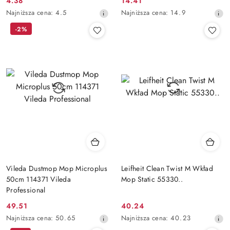
4.38
14.41
Cena
Cena
Najniższa
Najniższa
Najniższa cena:
4.5
Najniższa cena:
14.9
promocyjna:
promocyjna:
cena
cena
-2%
z
z
30
30
dni
dni
przed
przed
obniżką
obniżką
Vileda Dustmop Mop Microplus
Leifheit Clean Twist M Wkład
50cm 114371 Vileda
Mop Static 55330..
Professional
49.51
40.24
Cena
Cena
Najniższa
Najniższa
Najniższa cena:
50.65
Najniższa cena:
40.23
promocyjna:
promocyjna:
cena
cena