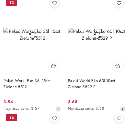
-1%
z
z
30
30
dni
dni
przed
przed
obniżką
obniżką
Pakuś Worki Eko 35l 15szt
Pakuś Worki Eko 60l 10szt
Zielone 5512
Zielone 5529 P
3.54
3.68
Cena
Cena
Najniższa
Najniższa
Najniższa cena:
3.57
Najniższa cena:
3.68
promocyjna:
promocyjna:
cena
cena
-1%
z
z
30
30
dni
dni