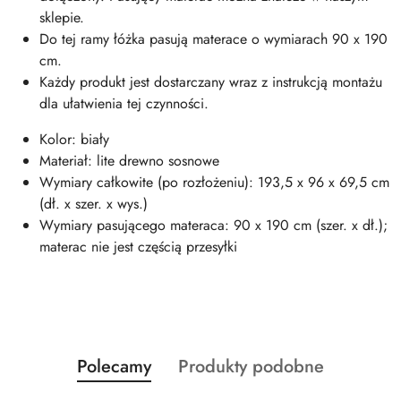
sklepie.
Do tej ramy łóżka pasują materace o wymiarach 90 x 190
cm.
Każdy produkt jest dostarczany wraz z instrukcją montażu
dla ułatwienia tej czynności.
Kolor: biały
Materiał: lite drewno sosnowe
Wymiary całkowite (po rozłożeniu): 193,5 x 96 x 69,5 cm
(dł. x szer. x wys.)
Wymiary pasującego materaca: 90 x 190 cm (szer. x dł.);
materac nie jest częścią przesyłki
Produkty
Produkty
Polecamy
Produkty podobne
Pomiń karuzelę produktów
o
o