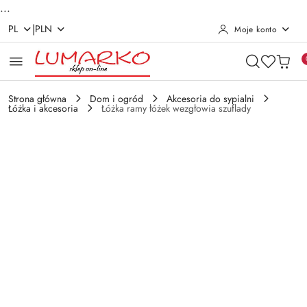
...
|
PL
PLN
Moje konto
Przejdź do treści głównej
Przejdź do wyszukiwarki
Przejdź do moje konto
Przejdź do menu głównego
Przejdź do opisu produktu
Przejdź do stopki
Strona główna
Dom i ogród
Akcesoria do sypialni
Łóżka i akcesoria
Łóżka ramy łóżek wezgłowia szuflady