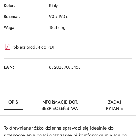
Kolor:
Biały
Rozmiar:
90 x 190 cm
Waga:
18.43 kg
Pobierz produkt do PDF
EAN:
8720287073468
OPIS
INFORMACJE DOT.
ZADAJ
BEZPIECZEŃSTWA
PYTANIE
To drewniane łóżko dzienne sprawdzi się idealnie do
przenocowania gości oraz zapewni komfortowe miejsce do