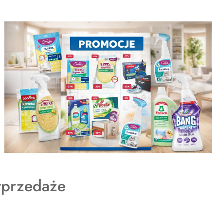
dukty
przedaże