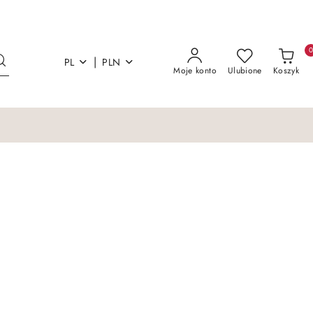
|
PL
PLN
Moje konto
Ulubione
Koszyk
Łóżka i materace
Sofy Kanapy Otoma
Łóżka i materace
Sofy Kanapy Otoma