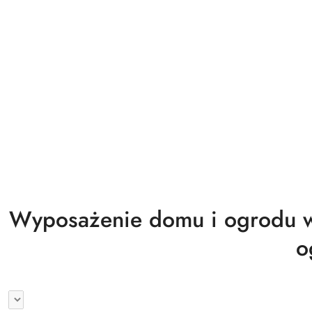
Biuro magazyn warsztat gastronomia
Wyprzedaż
Wyposażenie domu i ogrodu w
o