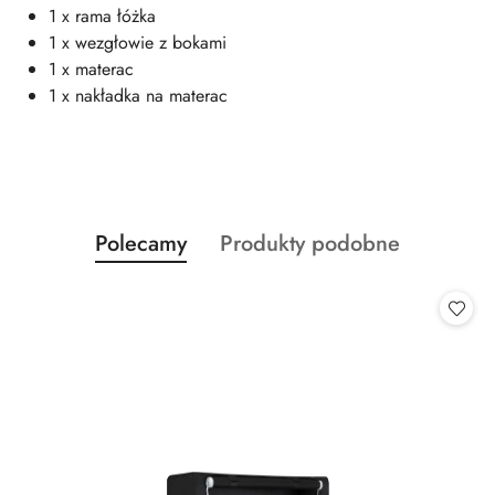
1 x rama łóżka
1 x wezgłowie z bokami
1 x materac
1 x nakładka na materac
Produkty
Produkty
Polecamy
Produkty podobne
Pomiń karuzelę produktów
o
o
statusie:
statusie: