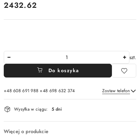
cena:
2432.62
Ilość
szt.
Do koszyka
+48 608 691 988 +48 698 632 374
Zostaw telefon
Dostępność
Wysyłka w ciągu:
5 dni
i
Wyślij
dostawa
Więcej o produkcie