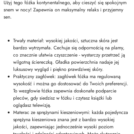
Użyj tego łóżka kontynentalnego, aby cieszyć się spokojnym
snem w nocy! Zapewnia on maksymalny relaks i przyjemny
sen.
Trwały materiał: wysokiej jakości, sztuczna skóra jest
bardzo wytrzymała. Cechuje się odpornością na plamy,
co znacznie ułatwia czyszczenie - wystarczy przetrzeć ją
wilgotną ściereczką. Gładka powierzchnia nadaje jej
luksusowy wygląd i piękno prawdziwej skóry.
Praktyczny zagłówek: zagłówek łóżka ma regulowaną
wysokość i można go dostosować do Twoich preferencji.
To wezgłowie łóżka zapewnia doskonałe podparcie
pleców, gdy siedzisz w łóżku i czytasz książki lub
oglądasz telewizję.
Materac ze sprężynami kieszeniowymi: każda pojedyncza
sprężyna kieszeniowa znana jest z bardzo wysokiej
jakości, zapewniając jednocześnie wysoki poziom
trwałości i zdolności adaptacyjnych. Może skutecznie