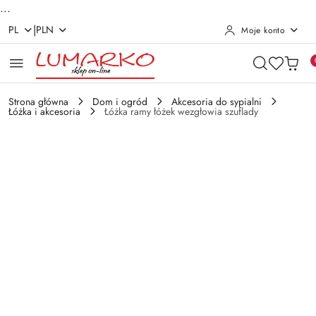
...
|
PL
PLN
Moje konto
Przejdź do treści głównej
Przejdź do wyszukiwarki
Przejdź do moje konto
Przejdź do menu głównego
Przejdź do opisu produktu
Przejdź do stopki
Strona główna
Dom i ogród
Akcesoria do sypialni
Łóżka i akcesoria
Łóżka ramy łóżek wezgłowia szuflady