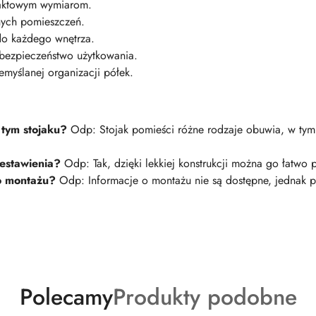
paktowym wymiarom.
nych pomieszczeń.
do każdego wnętrza.
 bezpieczeństwo użytkowania.
emyślanej organizacji półek.
 tym stojaku?
Odp: Stojak pomieści różne rodzaje obuwia, w tym 
zestawienia?
Odp: Tak, dzięki lekkiej konstrukcji można go łatwo 
do montażu?
Odp: Informacje o montażu nie są dostępne, jednak pr
Produkty
Produkty
Polecamy
Produkty podobne