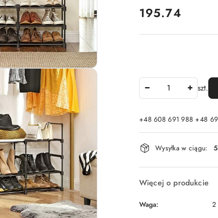
cena:
195.74
Ilość
szt.
+48 608 691 988 +48 69
Dostępność
Wysyłka w ciągu:
5
i
dostawa
Więcej o produkcie
Waga:
2