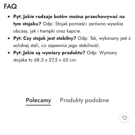
FAQ
Pyt: Jakie rodzaje butów można przechowywać na
tym stojaku?
Odp: Stojak pomieści zarówno wysokie
obcasy, jak i trampki oraz kapcie.
Pyt: Czy stojak jest stabilny?
Odp: Tak, wykonany jest z
solidnej stali, co zapewnia jego stabilność.
Pyt: Jakie są wymiary produktu?
Odp: Wymiary
stojaka to 68,5 x 27,5 x 65 cm.
Produkty
Produkty
Polecamy
Produkty podobne
Pomiń karuzelę produktów
o
o
statusie:
statusie: