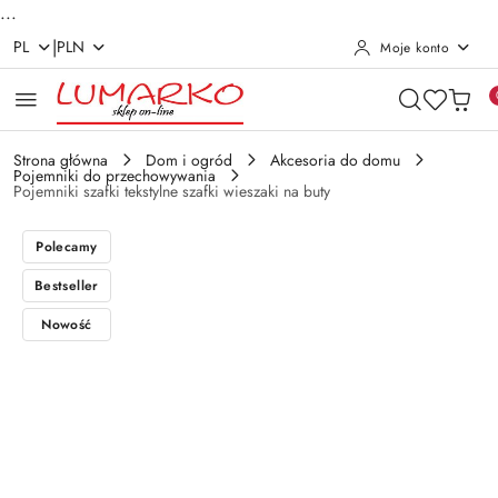
...
|
PL
PLN
Moje konto
Przejdź do treści głównej
Przejdź do wyszukiwarki
Przejdź do moje konto
Przejdź do menu głównego
Przejdź do opisu produktu
Przejdź do stopki
Strona główna
Dom i ogród
Akcesoria do domu
Pojemniki do przechowywania
Pojemniki szafki tekstylne szafki wieszaki na buty
Polecamy
Bestseller
Nowość