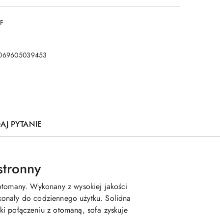
DF
069605039453
AJ PYTANIE
tronny
 otomany. Wykonany z wysokiej jakości
oskonały do codziennego użytku. Solidna
ki połączeniu z otomaną, sofa zyskuje