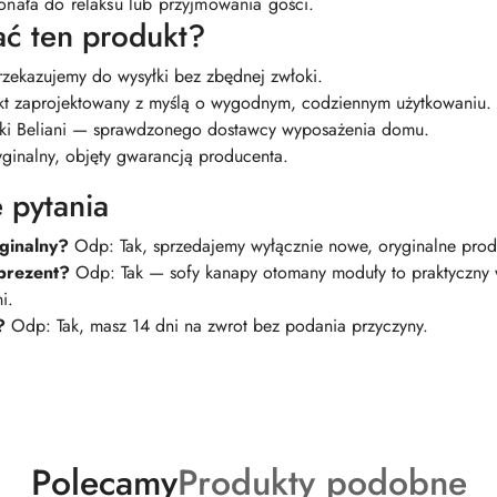
konała do relaksu lub przyjmowania gości.
ć ten produkt?
zekazujemy do wysyłki bez zbędnej zwłoki.
t zaprojektowany z myślą o wygodnym, codziennym użytkowaniu.
ki Beliani — sprawdzonego dostawcy wyposażenia domu.
ginalny, objęty gwarancją producenta.
 pytania
yginalny?
Odp: Tak, sprzedajemy wyłącznie nowe, oryginalne prod
 prezent?
Odp: Tak — sofy kanapy otomany moduły to praktyczny
i.
?
Odp: Tak, masz 14 dni na zwrot bez podania przyczyny.
Produkty
Produkty
Polecamy
Produkty podobne