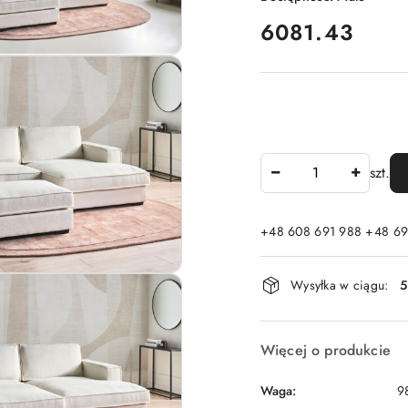
cena:
6081.43
Ilość
szt.
+48 608 691 988 +48 69
Dostępność
Wysyłka w ciągu:
5
i
dostawa
Więcej o produkcie
Waga:
9