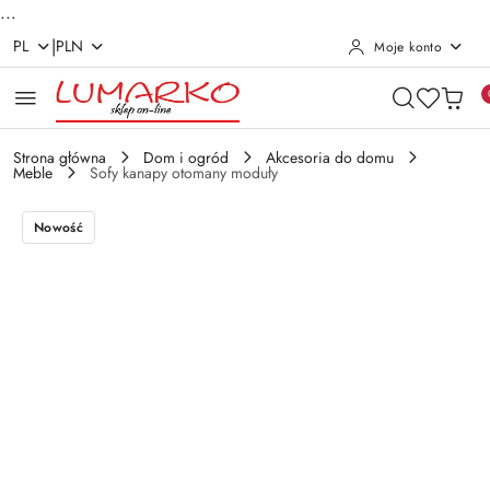
...
|
PL
PLN
Moje konto
Przejdź do treści głównej
Przejdź do wyszukiwarki
Przejdź do moje konto
Przejdź do menu głównego
Przejdź do opisu produktu
Przejdź do stopki
Strona główna
Dom i ogród
Akcesoria do domu
Meble
Sofy kanapy otomany moduły
Nowość