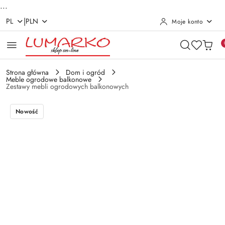
...
|
PL
PLN
Moje konto
Przejdź do treści głównej
Przejdź do wyszukiwarki
Przejdź do moje konto
Przejdź do menu głównego
Przejdź do opisu produktu
Przejdź do stopki
Strona główna
Dom i ogród
Meble ogrodowe balkonowe
Zestawy mebli ogrodowych balkonowych
Nowość