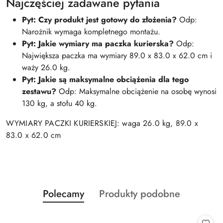
Najczęściej zadawane pytania
Pyt: Czy produkt jest gotowy do złożenia?
Odp:
Narożnik wymaga kompletnego montażu.
Pyt: Jakie wymiary ma paczka kurierska?
Odp:
Największa paczka ma wymiary 89.0 x 83.0 x 62.0 cm i
waży 26.0 kg.
Pyt: Jakie są maksymalne obciążenia dla tego
zestawu?
Odp: Maksymalne obciążenie na osobę wynosi
130 kg, a stołu 40 kg.
WYMIARY PACZKI KURIERSKIEJ: waga 26.0 kg, 89.0 x
83.0 x 62.0 cm
Produkty
Produkty
Polecamy
Produkty podobne
Pomiń karuzelę produktów
o
o
statusie:
statusie: