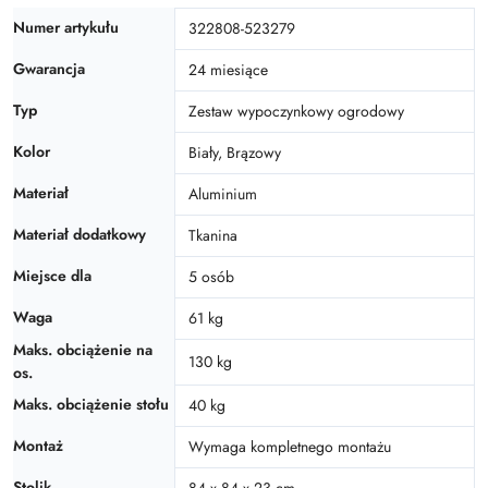
Numer artykułu
322808-523279
Gwarancja
24 miesiące
Typ
Zestaw wypoczynkowy ogrodowy
Kolor
Biały, Brązowy
Materiał
Aluminium
Materiał dodatkowy
Tkanina
Miejsce dla
5 osób
Waga
61 kg
Maks. obciążenie na
130 kg
os.
Maks. obciążenie stołu
40 kg
Montaż
Wymaga kompletnego montażu
Stolik
84 x 84 x 23 cm