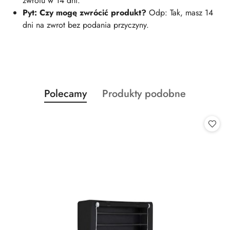
zwrotu w 14 dni.
Pyt: Czy mogę zwrócić produkt?
Odp: Tak, masz 14
dni na zwrot bez podania przyczyny.
Produkty
Produkty
Polecamy
Produkty podobne
Pomiń karuzelę produktów
o
o
statusie:
statusie: