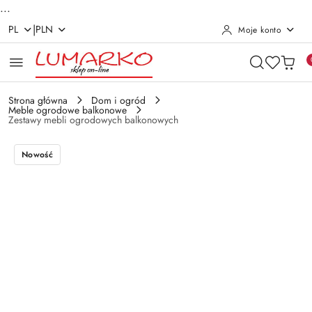
...
|
PL
PLN
Moje konto
Przejdź do treści głównej
Przejdź do wyszukiwarki
Przejdź do moje konto
Przejdź do menu głównego
Przejdź do opisu produktu
Przejdź do stopki
Strona główna
Dom i ogród
Meble ogrodowe balkonowe
Zestawy mebli ogrodowych balkonowych
Nowość