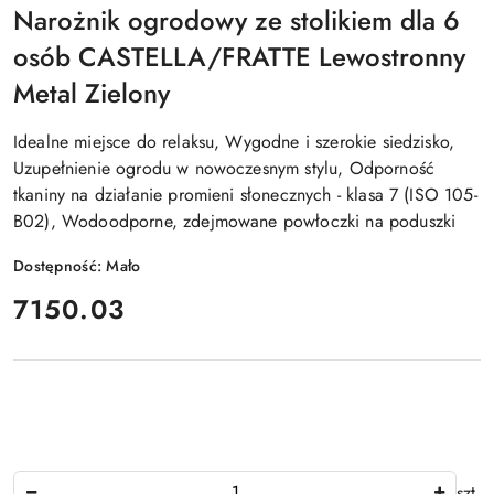
Narożnik ogrodowy ze stolikiem dla 6
osób CASTELLA/FRATTE Lewostronny
Metal Zielony
Idealne miejsce do relaksu, Wygodne i szerokie siedzisko,
Uzupełnienie ogrodu w nowoczesnym stylu, Odporność
tkaniny na działanie promieni słonecznych - klasa 7 (ISO 105-
B02), Wodoodporne, zdejmowane powłoczki na poduszki
Dostępność:
Mało
cena:
7150.03
Ilość
szt.