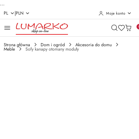
...
|
PL
PLN
Moje konto
Przejdź do treści głównej
Przejdź do wyszukiwarki
Przejdź do moje konto
Przejdź do menu głównego
Przejdź do opisu produktu
Przejdź do stopki
Strona główna
Dom i ogród
Akcesoria do domu
Meble
Sofy kanapy otomany moduły