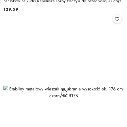
haczyków na kurtki Kapelusze Torby Haczyki do przedpokoju i drąż
129.59
Cena: