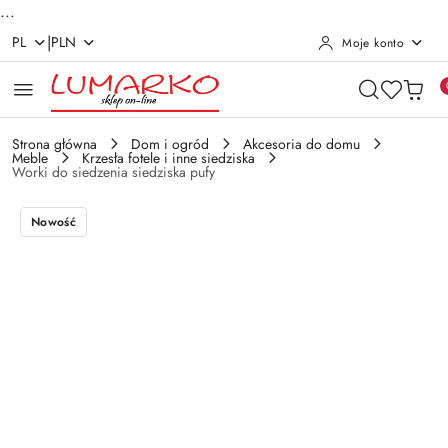
...
|
PL
PLN
Moje konto
Przejdź do treści głównej
Przejdź do wyszukiwarki
Przejdź do moje konto
Przejdź do menu głównego
Przejdź do opisu produktu
Przejdź do stopki
Strona główna
Dom i ogród
Akcesoria do domu
Meble
Krzesła fotele i inne siedziska
Worki do siedzenia siedziska pufy
Nowość