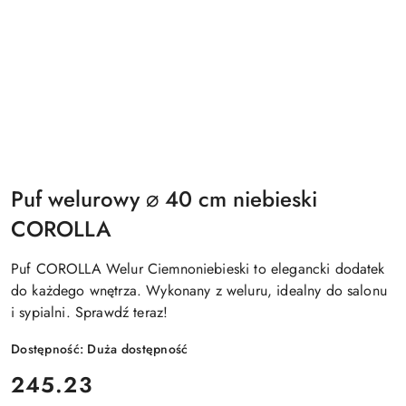
Puf welurowy ⌀ 40 cm niebieski
COROLLA
Puf COROLLA Welur Ciemnoniebieski to elegancki dodatek
do każdego wnętrza. Wykonany z weluru, idealny do salonu
i sypialni. Sprawdź teraz!
Dostępność:
Duża dostępność
cena:
245.23