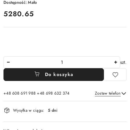
Dostępność:
Mało
cena:
5280.65
Ilość
szt.
Do koszyka
+48 608 691 988 +48 698 632 374
Zostaw telefon
Dostępność
Wysyłka w ciągu:
5 dni
i
Wyślij
dostawa