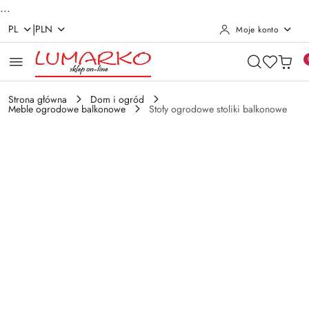
...
|
PL
PLN
Moje konto
Przejdź do treści głównej
Przejdź do wyszukiwarki
Przejdź do moje konto
Przejdź do menu głównego
Przejdź do opisu produktu
Przejdź do stopki
Strona główna
Dom i ogród
Meble ogrodowe balkonowe
Stoły ogrodowe stoliki balkonowe