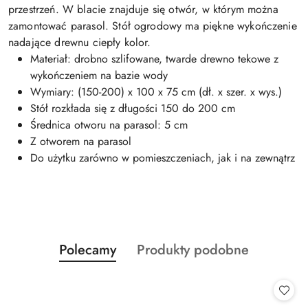
przestrzeń. W blacie znajduje się otwór, w którym można
zamontować parasol. Stół ogrodowy ma piękne wykończenie
nadające drewnu ciepły kolor.
Materiał: drobno szlifowane, twarde drewno tekowe z
wykończeniem na bazie wody
Wymiary: (150-200) x 100 x 75 cm (dł. x szer. x wys.)
Stół rozkłada się z długości 150 do 200 cm
Średnica otworu na parasol: 5 cm
Z otworem na parasol
Do użytku zarówno w pomieszczeniach, jak i na zewnątrz
Produkty
Produkty
Polecamy
Produkty podobne
Pomiń karuzelę produktów
o
o
statusie:
statusie: