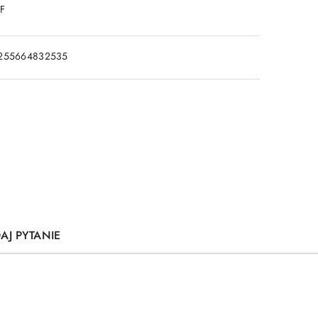
DF
255664832535
AJ PYTANIE