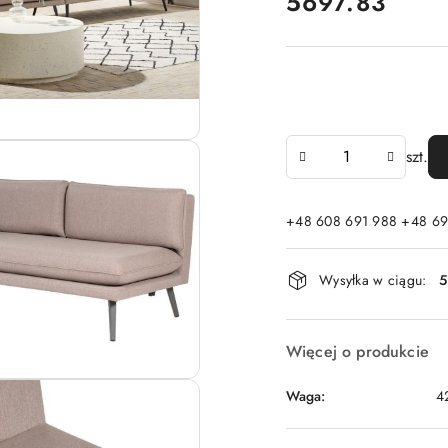
cena:
5697.83
Ilość
szt.
+48 608 691 988 +48 69
Dostępność
Wysyłka w ciągu:
5
i
dostawa
Więcej o produkcie
Waga:
4