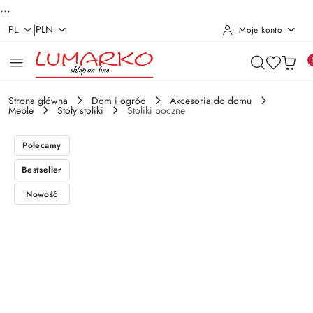
...
|
PL
PLN
Moje konto
Przejdź do treści głównej
Przejdź do wyszukiwarki
Przejdź do moje konto
Przejdź do menu głównego
Przejdź do opisu produktu
Przejdź do stopki
Strona główna
Dom i ogród
Akcesoria do domu
Meble
Stoły stoliki
Stoliki boczne
Polecamy
Bestseller
Nowość