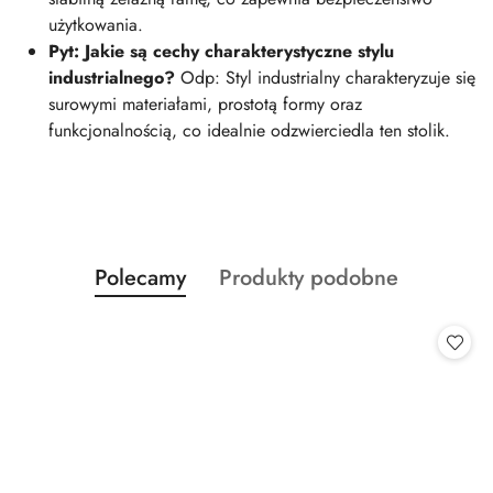
użytkowania.
Pyt: Jakie są cechy charakterystyczne stylu
industrialnego?
Odp: Styl industrialny charakteryzuje się
surowymi materiałami, prostotą formy oraz
funkcjonalnością, co idealnie odzwierciedla ten stolik.
Produkty
Produkty
Polecamy
Produkty podobne
Pomiń karuzelę produktów
o
o
statusie:
statusie: